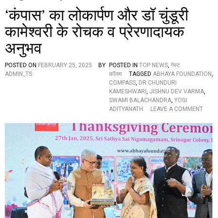
‘कंपास’ का लोकार्पण और डॉ चुंडूरी
कामेश्वरी के रोचक व प्रेरणादायक
अनुभव
POSTED ON
FEBRUARY 25, 2025
BY
POSTED IN
TOP NEWS
,
गेस्ट
ADMIN_TS
कॉलम
TAGGED
ABHAYA FOUNDATION
,
COMPASS
,
DR CHUNDURI
KAMESHWARI
,
JISHNU DEV VARMA
,
SWAMI BALACHANDRA
,
YOGI
O
ADITYANATH
LEAVE A COMMENT
N
‘
कं
पा
स
’
का
लो
का
र्प
ण
औ