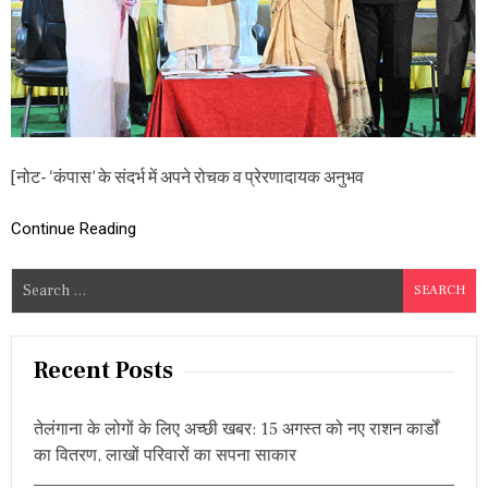
र
डॉ
चुं
डू
री
का
मे
श्व
री
[नोट- ‘कंपास’ के संदर्भ में अपने रोचक व प्रेरणादायक अनुभव
के
रो
च
Continue Reading
क
व
S
प्रे
e
र
णा
a
दा
r
Recent Posts
य
c
क
अ
h
नु
तेलंगाना के लोगों के लिए अच्छी खबर: 15 अगस्त को नए राशन कार्डों
f
भ
का वितरण, लाखों परिवारों का सपना साकार
o
व