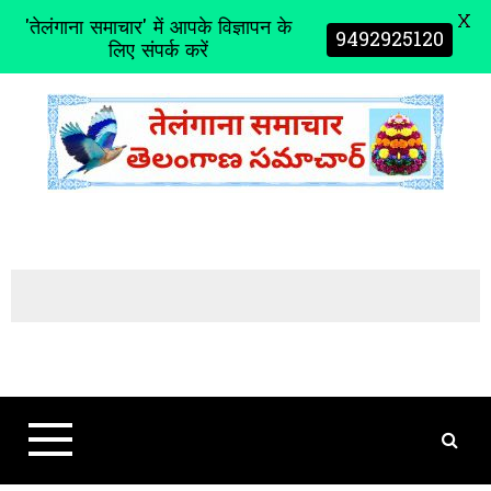
X
'तेलंगाना समाचार' में आपके विज्ञापन के
9492925120
लिए संपर्क करें
S
k
i
p
t
o
c
o
n
t
e
n
t