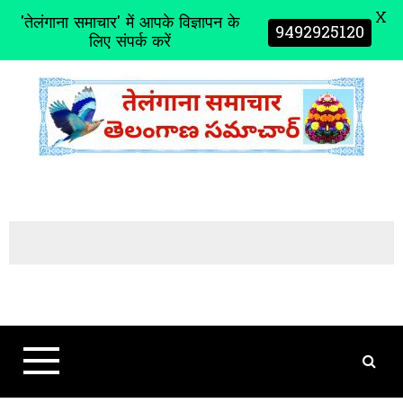
X
'तेलंगाना समाचार' में आपके विज्ञापन के
9492925120
लिए संपर्क करें
S
k
i
p
t
o
c
o
n
t
e
n
t