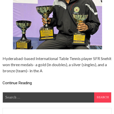
H
I
N
E
S
W
I
T
H
A
T
R
I
Hyderabad-based International Table Tennis player SFR Snehit
P
won three medals- a gold (in doubles), a silver (singles), and a
L
bronze (team)- in the A
E
M
E
Continue Reading
D
A
L
S
H
e
A
a
U
L
r