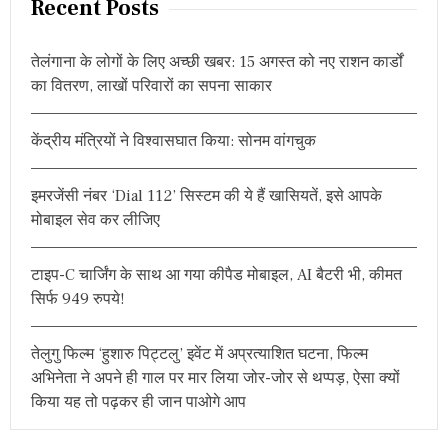
Recent Posts
A
c
T
h
I
तेलंगाना के लोगों के लिए अच्छी खबर: 15 अगस्त को नए राशन कार्डों
N
f
T
का वितरण, लाखों परिवारों का सपना साकार
o
E
r
R
-
केंद्रीय मंत्रियों ने विश्वासघात किया: सोनम वांगचुक
:
I
N
S
इमरजेंसी नंबर ‘Dial 112’ सिस्टम की ये हैं खासियतें, इसे आपके
T
मोबाइल सेव कर लीजिए
I
T
U
टाइप-C चार्जिंग के साथ आ गया कीपैड मोबाइल, AI बैटरी भी, कीमत
T
I
सिर्फ 949 रुपये!
O
N
A
तेलुगु फिल्म ‘हुशारु पिट्टलु’ इवेंट में अप्रत्याशित घटना, फिल्म
L
अभिनेता ने अपने ही गाल पर मार लिया जोर-जोर से थप्पड़, ऐसा क्यों
T
किया यह तो पढ़कर ही जान पाओगे आप
T
C
H