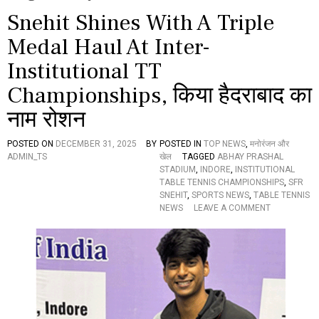
Snehit Shines With A Triple
Medal Haul At Inter-
Institutional TT
Championships, किया हैदराबाद का
नाम रोशन
POSTED ON
DECEMBER 31, 2025
BY
POSTED IN
TOP NEWS
,
मनोरंजन और
ADMIN_TS
खेल
TAGGED
ABHAY PRASHAL
STADIUM
,
INDORE
,
INSTITUTIONAL
TABLE TENNIS CHAMPIONSHIPS
,
SFR
SNEHIT
,
SPORTS NEWS
,
TABLE TENNIS
O
NEWS
LEAVE A COMMENT
N
S
N
E
H
I
T
S