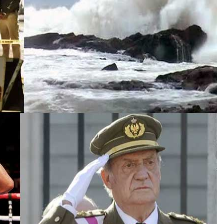
प
न्ना
:
दि
ल्ली
में
ब
म
ध
मा
का
,
जा
नि
ए
जा
न
मा
ल
का
नु
क
सा
न