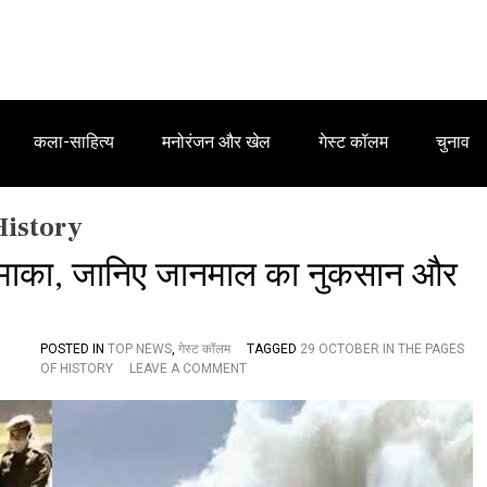
कला-साहित्य
मनोरंजन और खेल
गेस्ट कॉलम
चुनाव
History
म धमाका, जानिए जानमाल का नुकसान और
POSTED IN
TOP NEWS
,
गेस्ट कॉलम
TAGGED
29 OCTOBER IN THE PAGES
O
OF HISTORY
LEAVE A COMMENT
N
इ
ति
हा
स
का