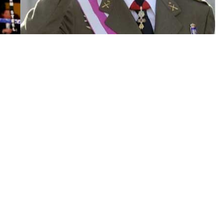
औ
र
अ
न्य
घ
ट
ना
एं