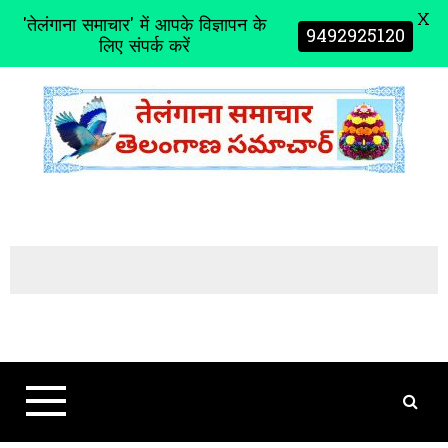
X
'तेलंगाना समाचार' में आपके विज्ञापन के
9492925120
लिए संपर्क करें
S
k
i
p
t
o
c
o
n
t
e
n
t