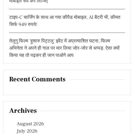
मोबाइल सेव कर लीजिए
त्र
का
रों
टाइप-C चार्जिंग के साथ आ गया कीपैड मोबाइल, AI बैटरी भी, कीमत
को
सिर्फ 949 रुपये!
स
म्मा
नि
तेलुगु फिल्म ‘हुशारु पिट्टलु’ इवेंट में अप्रत्याशित घटना, फिल्म
त
अभिनेता ने अपने ही गाल पर मार लिया जोर-जोर से थप्पड़, ऐसा क्यों
किया यह तो पढ़कर ही जान पाओगे आप
Recent Comments
Archives
August 2026
July 2026