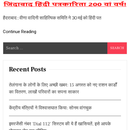
ने
भ
व्य
हैदराबाद : वीणा वादिनी साहित्यिक समिति ने 30 मई को हिंदी पत
रू
प
से
Continue Reading
म
ना
या
S
हिं
e
दी
a
प
त्र
r
Recent Posts
का
c
रि
h
ता
तेलंगाना के लोगों के लिए अच्छी खबर: 15 अगस्त को नए राशन कार्डों
दि
f
का वितरण, लाखों परिवारों का सपना साकार
व
o
स
r
,
केंद्रीय मंत्रियों ने विश्वासघात किया: सोनम वांगचुक
कि
:
या
इ
न
इमरजेंसी नंबर ‘Dial 112’ सिस्टम की ये हैं खासियतें, इसे आपके
प