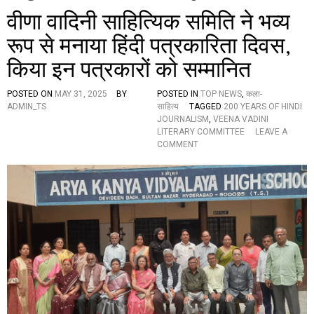
वीणा वादिनी साहित्यिक समिति ने भव्य
रूप से मनाया हिंदी पत्रकारिता दिवस,
किया इन पत्रकारों को सम्मानित
POSTED ON
MAY 31, 2025
BY
POSTED IN
TOP NEWS
,
कला-
ADMIN_TS
साहित्य
TAGGED
200 YEARS OF HINDI
JOURNALISM
,
VEENA VADINI
LITERARY COMMITTEE
LEAVE A
O
COMMENT
N
वी
णा
वा
दि
नी
सा
हि
त्यि
क
स
मि
ति