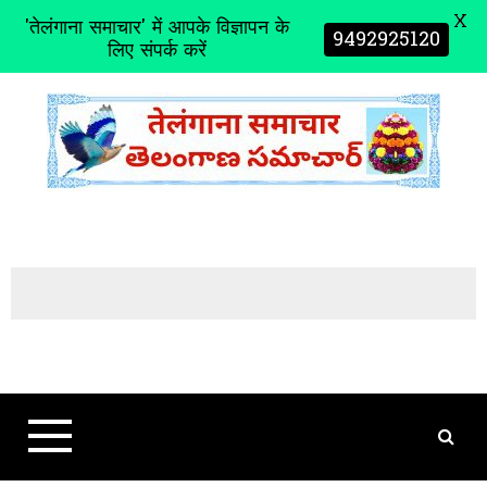
X
'तेलंगाना समाचार' में आपके विज्ञापन के
9492925120
लिए संपर्क करें
S
k
i
p
t
o
c
o
n
t
e
n
t