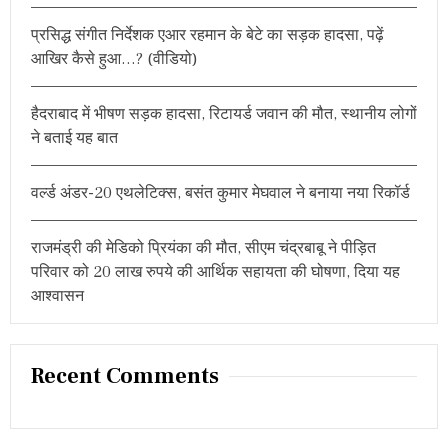
I
r
L
प्रसिद्ध संगीत निर्देशक एआर रहमान के बेटे का सड़क हादसा, पढ़ें
:
M
आखिर कैसे हुआ…? (वीडियो)
O
N
S
U
हैदराबाद में भीषण सड़क हादसा, रिटायर्ड जवान की मौत, स्थानीय लोगों
I
ने बताई यह बात
C
I
D
वर्ल्ड अंडर-20 एथलेटिक्स, बसंत कुमार मेघवाल ने बनाया नया रिकॉर्ड
E
S
B
राजमंड्री की मेडिको प्रियंका की मौत, सीएम चंद्रबाबू ने पीड़ित
A
परिवार को 20 लाख रुपये की आर्थिक सहायता की घोषणा, दिया यह
G
S
आश्वासन
T
H
R
E
Recent Comments
E
A
W
A