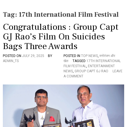
Tag:
17th International Film Festival
Congratulations : Group Capt
GJ Rao’s Film On Suicides
Bags Three Awards
POSTED ON
JULY 29, 2025
BY
POSTED IN
TOP NEWS
,
मनोरंजन और
ADMIN_TS
खेल
TAGGED
17TH INTERNATIONAL
FILM FESTIVAL
,
ENTERTAINMENT
NEWS
,
GROUP CAPT GJ RAO
LEAVE
O
A COMMENT
N
C
O
N
G
R
A
T
U