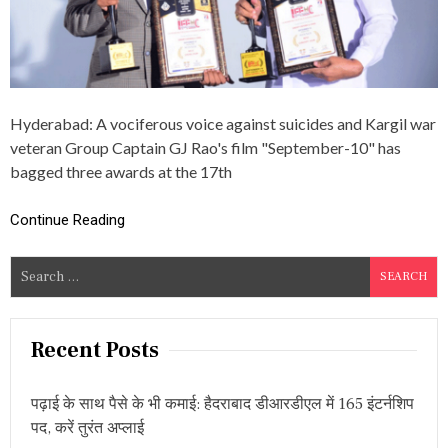
L
A
T
I
O
N
S
Hyderabad: A vociferous voice against suicides and Kargil war
:
G
veteran Group Captain GJ Rao's film "September-10" has
R
bagged three awards at the 17th
O
U
P
Continue Reading
C
A
S
P
T
e
G
a
J
r
R
Recent Posts
A
c
O
h
’
पढ़ाई के साथ पैसे के भी कमाई: हैदराबाद डीआरडीएल में 165 इंटर्नशिप
f
S
पद, करें तुरंत अप्लाई
F
o