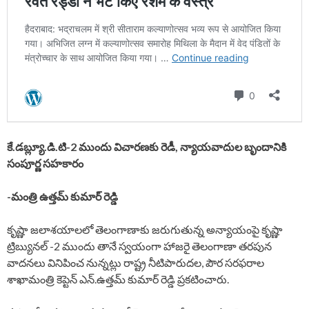
కే.డబ్ల్యూ.డి.టి-2 ముందు విచారణకు రెడీ, న్యాయవాదుల బృందానికి
సంపూర్ణ సహకారం
-మంత్రి ఉత్తమ్ కుమార్ రెడ్డి
కృష్ణా జలాశయాలలో తెలంగాణాకు జరుగుతున్న అన్యాయంపై కృష్ణా
ట్రిబ్యునల్ -2 ముందు తానే స్వయంగా హాజరై తెలంగాణా తరపున
వాదనలు వినిపించ నున్నట్లు రాష్ట్ర నీటిపారుదల, పౌర సరఫరాల
శాఖామంత్రి కెప్టెన్ ఎన్.ఉత్తమ్ కుమార్ రెడ్డి ప్రకటించారు.