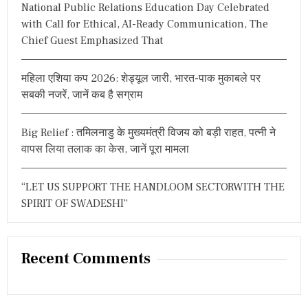
National Public Relations Education Day Celebrated
:
with Call for Ethical, AI-Ready Communication, The
Chief Guest Emphasized That
महिला एशिया कप 2026: शेड्यूल जारी, भारत-पाक मुकाबले पर
सबकी नजरें, जानें कब है सग्राम
Big Relief : तमिलनाडु के मुख्यमंत्री विजय को बड़ी राहत, पत्नी ने
वापस लिया तलाक का केस, जानें पूरा मामला
“LET US SUPPORT THE HANDLOOM SECTORWITH THE
SPIRIT OF SWADESHI”
Recent Comments