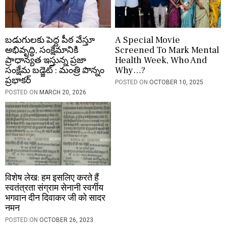
o
n
బడుగులకు పెద్ద పీఠ వేస్తూ
A Special Movie
అభివృద్ధి, సంక్షేమానికి
Screened To Mark Mental
ప్రాధాన్యత ఇస్తున్న ప్రజా
Health Week, Who And
సంక్షేమ బడ్జెట్ : మంత్రి పొన్నం
Why…?
ప్రభాకర్
POSTED ON
OCTOBER 10, 2025
POSTED ON
MARCH 20, 2026
विशेष लेख: हम इसलिए करते हैं
स्वतंत्रता संग्राम सेनानी स्वर्गीय
भगवान दीन दिवाकर जी को सादर
नमन
POSTED ON
OCTOBER 26, 2023