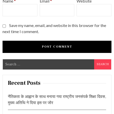
Name
*
Email
*
Website
Save my name, email, and website in this browser for the
next time I comment.
S
e
a
r
Recent Posts
c
h
नैतिकता के आह्वान के साथ मनाया गया राष्ट्रीय जनसंपर्क शिक्षा दिवस,
f
मुख्य अतिथि ने दिया इस पर जोर
o
r