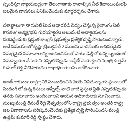
స్పందిస్తూ న్యాయబద్దంగా తెలంగాణాకు రావాల్సిన నీటి కేటాయింపులపై
బలమైన వాదనలు వినిపించేందుకు మార్గదర్శనం చేశారు.
దశాబ్దాలుగా సాగునీటి మీద ఆధారపడి సేద్యం చేస్తున్న రైతాంగం నీటి
కొరతతో ఆత్మక్షోభకు గురయ్యారని అటువంటి అన్యాయలను
సరిదిద్డేందుకు ప్రస్తుత కాంగ్రెస్ ప్రభుత్వం ప్రత్యేక దృష్టి సారించిందన్నారు.
అదే సమయంలో కృష్ణా ట్రిబ్యునల్ 2 ముందు వాదనలకు అవసరమైన
సమగ్రమైన సమాచారాన్ని అందించడంతో పాటు ఢిల్లీలో ఉన్న బృందంతో
సమన్వయం చేసుకుని ఎప్పటికప్పుడు అప్డేట్ చెయ్యాలని మంత్రి ఉత్తమ్
కుమార్ రెడ్డి నీటిపారుదల శాఖాధికారులను ఆదేశించారు.
అంతే గాకుండా రాష్ట్రానికి సంబంధించిన వరకు వివిధ న్యాయ స్థానాలలో
పెండింగ్ లో ఉన్న కేసులు,అప్పీల్స్ వాటి వాటి ప్రస్తుత స్థితి ఎప్పటికప్పుడు
తనకు సమాచారం అందించాలని ఆయన అధికారులకు సూచించారు.
ముఖ్యమంత్రి రేవంత్ రెడ్డి నేతృత్వంలోని రాష్ట్ర ప్రభుత్వం అంతర్ రాష్ట్ర
జల వివాదాలను పరిష్కరించెందికు ప్రత్యేక దృష్టి సారించిందని మంత్రి
ఉత్తమ్ కుమార్ రెడ్డి స్పష్టం చేశారు.