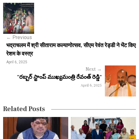
P
o
s
←
Previous
t
भद्राचलम में श्री सीताराम कल्याणोत्सव, सीएम रेवंत रेड्डी ने भेंट किए
n
रेशम के वस्त्र
a
April 6, 2025
Next
→
v
"రబ్బర్ స్టాంప్ ముఖ్యమంత్రి రేవంత్ రెడ్డి"
i
April 6, 2025
g
a
Related Posts
t
i