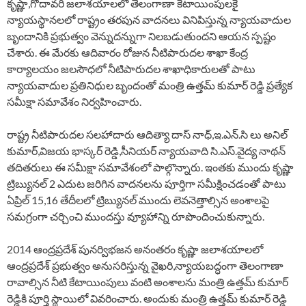
కృష్ణా,గోదావరి జలాశయాలలో తెలంగాణా కేటాయింపులకై
న్యాయస్థానలలో రాష్ట్రం తరపున వాదనలు వినిపిస్తున్న న్యాయవాదుల
బృందానికి ప్రభుత్వం వెన్నుదన్నుగా నిలబడుతుందని ఆయన స్పష్టం
చేశారు. ఈ మేరకు ఆదివారం రోజున నీటిపారుదల శాఖా కేంద్ర
కార్యాలయం జలసౌధలో నీటిపారుదల శాఖాధికారులతో పాటు
న్యాయవాదుల ప్రతినిధుల బృందంతో మంత్రి ఉత్తమ్ కుమార్ రెడ్డి ప్రత్యేక
సమీక్షా సమావేశం నిర్వహించారు.
రాష్ట్ర నీటిపారుదల సలహాదారు ఆదిత్యా దాస్ నాధ్,ఇ.ఎన్.సి లు అనిల్
కుమార్,విజయ భాస్కర్ రెడ్డి,సీనియర్ న్యాయవాది సి.ఎస్.వైద్య నాథన్
తదితరులు ఈ సమీక్షా సమావేశంలో పాల్గొన్నారు. ఇంతకు ముందు కృష్ణా
ట్రిబ్యునల్ 2 ఎదుట జరిగిన వాదనలను పూర్తిగా సమీక్షించడంతో పాటు
ఏప్రిల్ 15,16 తేదీలలో ట్రిబ్యునల్ ముందు లెవనెత్తాల్సిన అంశాలపై
సమగ్రంగా చర్చించి ముందస్తు వ్యూహాన్ని రూపొందించుకున్నారు.
2014 ఆంద్రప్రదేశ్ పునర్విభజన అనంతరం కృష్ణా జలాశయాలలో
ఆంద్రప్రదేశ్ ప్రభుత్వం అనుసరిస్తున్న వైఖరి,న్యాయబద్ధంగా తెలంగాణా
రావాల్సిన నీటి కేటాయింపులు వంటి అంశాలను మంత్రి ఉత్తమ్ కుమార్
రెడ్డికి పూర్తి స్థాయిలో వివరించారు. అందుకు మంత్రి ఉత్తమ్ కుమార్ రెడ్డి