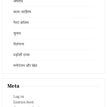
अपराध
कला-साहित्य
गेस्ट कॉलम
चुनाव
तेलंगाना
पड़ोसी राज्य
मनोरंजन और खेल
Meta
Log in
Entries feed