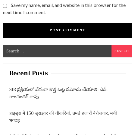
Save my name, email, and website in this browser for the
next time I comment.
S
e
a
r
Recent Posts
c
h
SIR ప్రక్రియలో వేగంగా కొత్త ఓట్ల నమోదు చేయాలి: ఎన్.
f
రాంచందర్ రావు
o
r
हाइड्रा में 150 ड्राइवर की नौकरियां, उमड़े हजारों बेरोजगार, मची
:
भगदड़