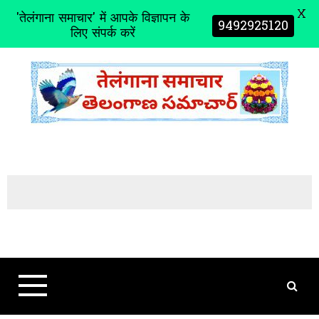
X
'तेलंगाना समाचार' में आपके विज्ञापन के
9492925120
लिए संपर्क करें
S
k
i
p
t
o
c
o
n
t
e
n
t