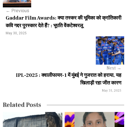
s
←
Previous
t
Gaddar Film Awards: क्या तस्कर की भूमिका को क्रांतिकारी
n
कवि गद्दर पुरस्कार देते हैं? : भूपति वेंकटेश्वरलू
a
May 30, 2025
v
i
g
Next
→
a
IPL-2025 : क्वालीफायर-1 में मुंबई ने गुजरात को हराया, यह
खिलाड़ी रहा जीत कारण
t
May 31, 2025
i
Related Posts
o
n