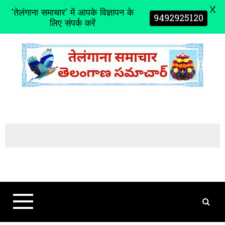
X
'तेलंगाना समाचार' में आपके विज्ञापन के
9492925120
लिए संपर्क करें
S
k
i
p
t
o
c
o
n
t
e
n
t