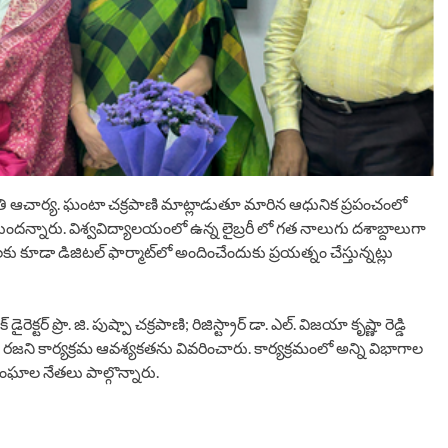
పతి ఆచార్య. ఘంటా చక్రపాణి మాట్లాడుతూ మారిన ఆధునిక ప్రపంచంలో
న్నారు. విశ్వవిద్యాలయంలో ఉన్న లైబ్రరీ లో గత నాలుగు దశాబ్దాలుగా
 కూడా డిజిటల్ ఫార్మాట్‌లో అందించేందుకు ప్రయత్నం చేస్తున్నట్లు
్ ప్రొ. జి. పుష్పా చక్రపాణి; రిజిస్ట్రార్ డా. ఎల్. విజయా కృష్ణా రెడ్డి
. ఎన్. రజని కార్యక్రమ ఆవశ్యకతను వివరించారు. కార్యక్రమంలో అన్ని విభాగాల
సంఘాల నేతలు పాల్గొన్నారు.