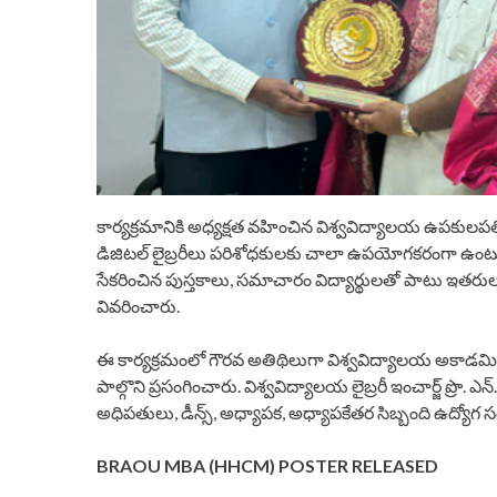
కార్యక్రమానికి అధ్యక్షత వహించిన విశ్వవిద్యాలయ ఉపకుల
డిజిటల్ లైబ్రరీలు పరిశోధకులకు చాలా ఉపయోగకరంగా ఉంటుంద
సేకరించిన పుస్తకాలు, సమాచారం విద్యార్థులతో పాటు ఇతరులకు
వివరించారు.
ఈ కార్యక్రమంలో గౌరవ అతిథిలుగా విశ్వవిద్యాలయ అకాడమిక్ డైరెక్టర
పాల్గొని ప్రసంగించారు. విశ్వవిద్యాలయ లైబ్రరీ ఇంచార్జ్ ప్రొ
అధిపతులు, డీన్స్, అధ్యాపక, అధ్యాపకేతర సిబ్బంది ఉద్యోగ 
BRAOU MBA (HHCM) POSTER RELEASED