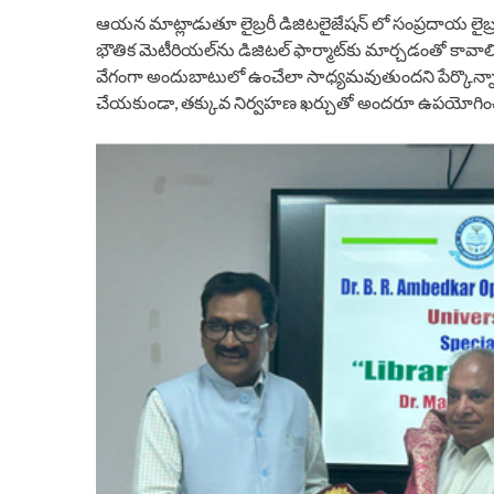
ఆయన మాట్లాడుతూ లైబ్రరీ డిజిటలైజేషన్ లో సంప్రదాయ లైబ్రరీలల
భౌతిక మెటీరియల్‌ను డిజిటల్ ఫార్మాట్‌కు మార్చడంతో కావా
వేగంగా అందుబాటులో ఉంచేలా సాధ్యమవుతుందని పేర్కొన్నారు. ప
చేయకుండా, తక్కువ నిర్వహణ ఖర్చుతో అందరూ ఉపయోగించ