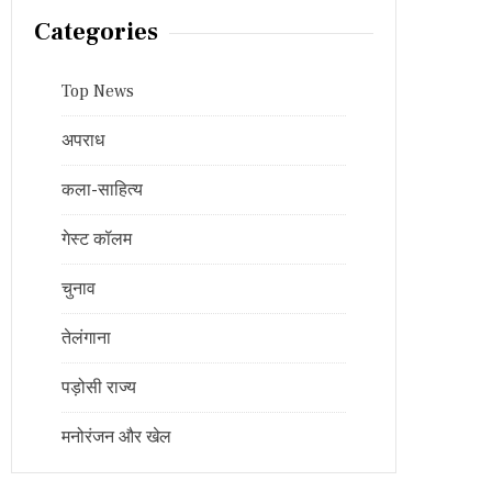
Categories
Top News
अपराध
कला-साहित्य
गेस्ट कॉलम
चुनाव
तेलंगाना
पड़ोसी राज्य
मनोरंजन और खेल