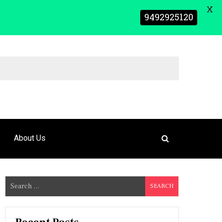
X
9492925120
About Us
S
e
a
r