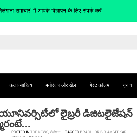
तेलंगाना समाचार' में आपके विज्ञापन के लिए संपर्क करें
कला-साहित्य
मनोरंजन और खेल
गेस्ट कॉलम
चुनाव
 యూనివర్సిటీలో లైబ్రరీ డిజిటలైజేషన్
్మరంటే…
POSTED IN
TOP NEWS
,
तेलंगाना
TAGGED
BRAOU
,
DR B R AMBEDKAR