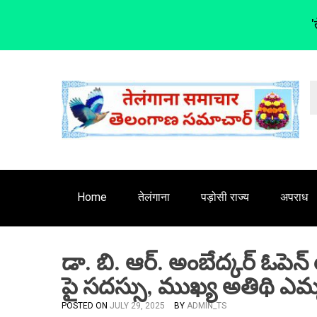
'
S
k
i
p
t
o
c
o
n
Home
तेलंगाना
पड़ोसी राज्य
अपराध
t
e
n
డా. బి. ఆర్. అంబేద్కర్ ఓపెన్
t
పై సదస్సు, ముఖ్య అతిథి ఎమ
POSTED ON
JULY 29, 2025
BY
ADMIN_TS