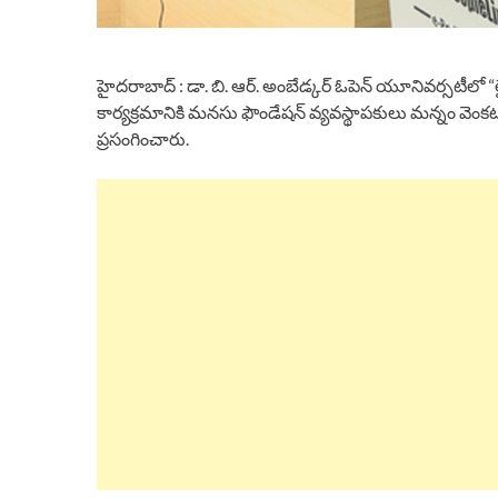
హైదరాబాద్ : డా. బి. ఆర్. అంబేడ్కర్ ఓపెన్ యూనివర్సటీలో “ల
కార్యక్రమానికి మనసు ఫౌండేషన్ వ్యవస్థాపకులు మన్నం వెంకట
ప్రసంగించారు.