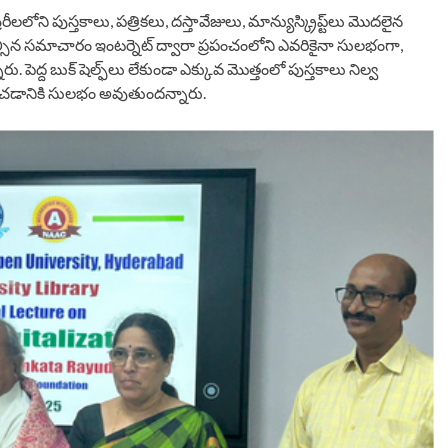
ోని పుస్తకాలు, పత్రికలు, దస్తావేజులు, మాన్యుస్క్రిప్ట్‌లు మొదలైన
ల్సిన సమాచారం ఇంటర్నెట్ ద్వారా ప్రపంచంలోని ఎవరికైనా సులభంగా,
ెద్ద బుక్ షెల్ఫ్‌లు లేకుండా ఎక్కువ మొత్తంలో పుస్తకాలు నిల్వ
డానికి సులభం అవుతుందన్నారు.