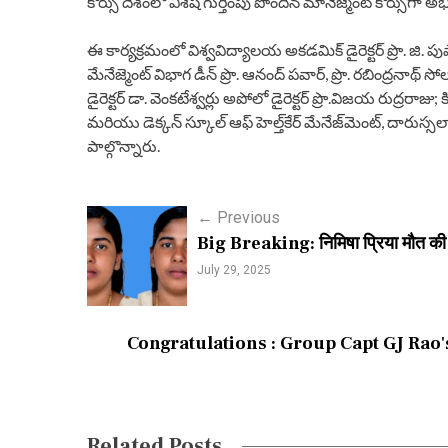
కోర్సు దేశంలో విశేష గుర్తింపు పొందిన మానేజ్మెంట్ కోర్సుగా అభ
ఈ కార్యక్రమంలో విశ్వవిద్యాలయ అకడమిక్ డైరెక్టర్ ప్రొ. జి. పుష్పా
మేనేజ్మెంట్ విభాగ డీన్ ప్రొ. ఆనంద్ పవార్, ప్రొ. రబింద్రనాథ్ సోలమన
డైరెక్టర్ డా. వెంకటేశ్వర్లు అపోలో డైరెక్టర్ ప్రొ.విజయ రుద్రరాజు; 
మరియు డెక్కన్ స్కూల్ ఆఫ్ హెల్త్‌కేర్ మేనేజ్‌మెంట్, దారుస్సలా
పాల్గొన్నారు.
P
←
Previous
Big Breaking: निमिषा प्रिया मौत की सजा 
o
July 29, 2025
s
t
Congratulations : Group Capt GJ Rao
n
a
v
Related Posts