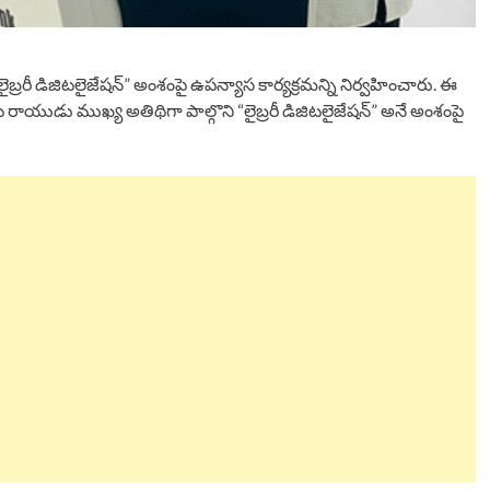
ైబ్రరీ డిజిటలైజేషన్” అంశంపై ఉపన్యాస కార్యక్రమన్ని నిర్వహించారు. ఈ
 రాయుడు ముఖ్య అతిథిగా పాల్గొని “లైబ్రరీ డిజిటలైజేషన్” అనే అంశంపై