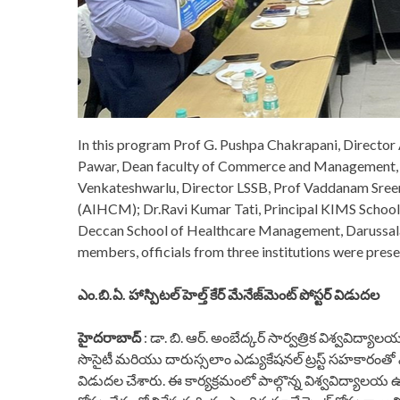
In this program Prof G. Pushpa Chakrapani, Director 
Pawar, Dean faculty of Commerce and Management, P
Venkateshwarlu, Director LSSB, Prof Vaddanam Sreeniv
(AIHCM); Dr.Ravi Kumar Tati, Principal KIMS Schoo
Deccan School of Healthcare Management, Darussalam 
members, officials from three institutions were prese
ఎం.బి.ఏ. హాస్పిటల్ హెల్త్‌ కేర్ మేనేజ్‌మెంట్ పోస్టర్ విడుదల
హైదరాబాద్
: డా. బి. ఆర్. అంబేద్కర్ సార్వత్రిక విశ్వవిద్యాలయ
సొసైటీ మరియు దారుస్సలాం ఎడ్యుకేషనల్ ట్రస్ట్ సహకారంతో ఎం.బి.ఏ
విడుదల చేశారు. ఈ కార్యక్రమంలో పాల్గొన్న విశ్వవిద్