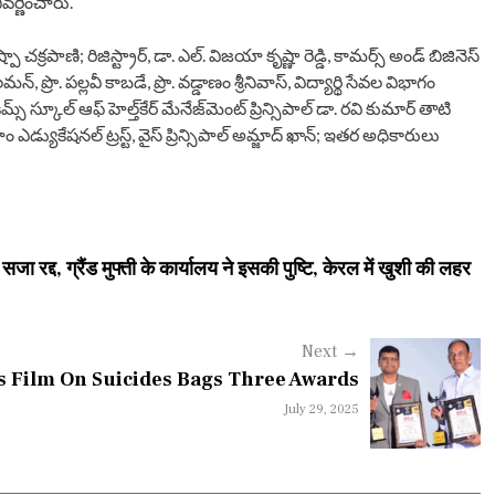
ివర్ణించారు.
 చక్రపాణి; రిజిస్ట్రార్, డా. ఎల్. విజయా కృష్ణా రెడ్డి, కామర్స్ అండ్ బిజినెస్
్, ప్రొ. పల్లవీ కాబడే, ప్రొ. వడ్డాణం శ్రీనివాస్, విద్యార్థి సేవల విభాగం
కిమ్స్ స్కూల్ ఆఫ్ హెల్త్‌కేర్ మేనేజ్‌మెంట్ ప్రిన్సిపాల్ డా. రవి కుమార్ తాటి
ం ఎడ్యుకేషనల్ ట్రస్ట్, వైస్ ప్రిన్సిపాల్ అమ్జాద్ ఖాన్; ఇతర అధికారులు
रद्द, ग्रैंड मुफ्ती के कार्यालय ने इसकी पुष्टि, केरल में खुशी की लहर
Next
→
's Film On Suicides Bags Three Awards
July 29, 2025