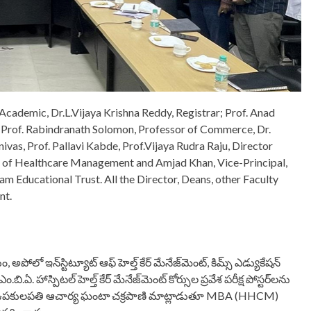
Academic, Dr.L.Vijaya Krishna Reddy, Registrar; Prof. Anad
rof. Rabindranath Solomon, Professor of Commerce, Dr.
as, Prof. Pallavi Kabde, Prof.Vijaya Rudra Raju, Director
l of Healthcare Management and Amjad Khan, Vice-Principal,
Educational Trust. All the Director, Deans, other Faculty
nt.
ం, అపోలో ఇన్‌స్టిట్యూట్ ఆఫ్ హెల్త్ కేర్ మేనేజ్‌మెంట్, కిమ్స్ ఎడ్యుకేషన్
. హాస్పిటల్ హెల్త్‌ కేర్ మేనేజ్‌మెంట్ కోర్సుల ప్రవేశ పరీక్ష పోస్టర్‌లను
యాలయ ఉపకులపతి ఆచార్య ఘంటా చక్రపాణి మాట్లాడుతూ MBA (HHCM)