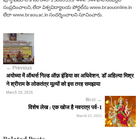
సంప్రదించాలని, లేదా విశ్వవిద్యాలయ పోర్టల్‌ను www.braouonline.in
లేదా www.braou.ac.in సందర్శించాలని సూచించారు.
P
o
s
←
Previous
t
अयोध्या में ऑथर्स गिल्ड ऑफ़ इंडिया का अधिवेशन, डॉ अहिल्या मिश्र
n
ने श्रीराम के लोकतंत्र मूल्यों को इस तरह समझाया
a
March 25, 2025
Next
→
v
विशेष लेख : एक खोज है नवरात्र पर्व-1
i
March 25, 2025
g
a