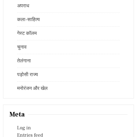
अपराध
कला-साहित्य
गेस्ट कॉलम
चुनाव
तेलंगाना
पड़ोसी राज्य
मनोरंजन और खेल
Meta
Log in
Entries feed