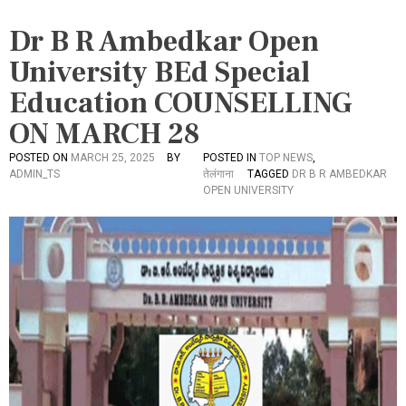
Dr B R Ambedkar Open
University BEd Special
Education COUNSELLING
ON MARCH 28
POSTED ON
MARCH 25, 2025
BY
POSTED IN
TOP NEWS
,
ADMIN_TS
तेलंगाना
TAGGED
DR B R AMBEDKAR
OPEN UNIVERSITY