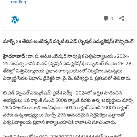
మార్చ్ 28 తేదిన అంబేద్కర్ వర్శిటీ బి.ఎడ్ (స్పెషల్ ఎడ్యుకేషన్) కౌన్సిలింగ్
హైదరాబాద్
: డా. బి. ఆర్.అంబేద్కర్ సార్వత్రిక విశ్వవిద్యాలయం 2024-
25 సంవత్సరానికి బి.ఎడ్ (స్పెషల్ ఎడ్యుకేషన్) కౌన్సెలింగ్ ఈ నెల 28-29
తేదిల్లో విశ్వవిద్యాలయ ప్రధాన కార్యాలయంలో నిర్వహించనున్నట్లు
విద్యార్థి సేవల విభాగం డైరెక్టర్ డా. వై. వెంకటేశ్వర్లు ఓ ప్రకటనలో తెలిపారు.
బి.ఎడ్ (స్పెషల్ ఎడ్యుకేషన్) ప్రవేశ పరీక్ష – 2024లో అర్హత సాధించిన
అభ్యర్థులు 1వ ర్యాంక్ నుండి 500వ ర్యాంక్ వరకు ఉన్న అభ్యర్థులు మార్చి
28న హాజరు కావాలి, అదేవిధంగా 501వ ర్యాంక్ నుండి 1000వ ర్యాంక్
వరకు ఉన్న అభ్యర్థులు మార్చ్ 29న అవసరమైన సర్టిఫికెట్లు పత్రాలతో
విశ్వవిద్యాలయ ప్రధాన కార్యాలయానికి రావాలని సూచించారు.
పూర్తి వివరాల కోసం 040- 23680333/ 444/ 544 పోన్ నంబర్లలో