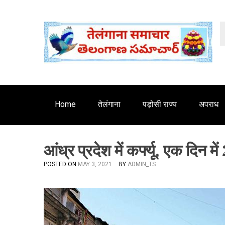
S
'
k
i
p
t
o
c
o
n
Home
तेलंगाना
पड़ोसी राज्य
अपराध
t
e
n
आंध्र प्रदेश में कर्फ्यू, एक दिन 
t
POSTED ON
MAY 3, 2021
BY
ADMIN_TS