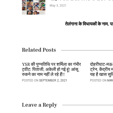
o
May 3, 2021
s
t
तेलंगाना के विधायकों के नाम, पा
n
a
v
Related Posts
i
YSR की पुण्यतिथि पर शर्मिला का गंभीर
दोहरीघाट-मऊ-
g
ट्वीट: पिताजी, अकेली हो गई हूं! आंसू
ट्रेन, केंद्रीय
a
रुकने का नाम नहीं ले रहे हैं!!
यह है खास सुवि
POSTED ON
SEPTEMBER 2, 2021
POSTED ON
MAY
t
i
o
Leave a Reply
n