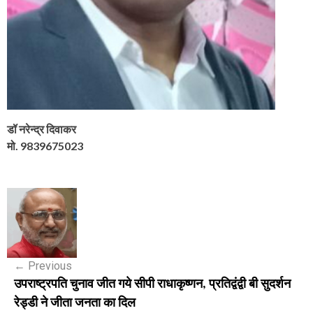
डॉ नरेन्द्र दिवाकर
मो. 9839675023
P
o
s
←
Previous
t
उपराष्ट्रपति चुनाव जीत गये सीपी राधाकृष्णन, प्रतिद्वंद्वी बी सुदर्शन
n
रेड्डी ने जीता जनता का दिल