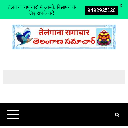
X
'तेलंगाना समाचार' में आपके विज्ञापन के
9492925120
लिए संपर्क करें
S
k
i
p
t
o
c
o
n
t
e
n
t