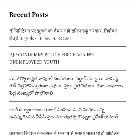
a
r
Recent Posts
c
h
डीलिमिटेशन पर झुकने को तैयार नहीं तमिलनाडु सरकार, निर्वाचन
f
क्षेत्रों के पुनर्गठन के खिलाफ प्रस्ताव
o
r
BJP CONDEMNS POLICE FORCE AGAINST
:
UNEMPLOYEED YOUTH
మహాత్మా జ్యోతిబాపూలే దంపతులు, సర్దార్ సర్వాయి పాపన్న
గౌడ్ విగ్రహావిష్కరణల సభలు, ప్రజా ప్రతినిధులు, కుల సంఘాలు
పెద్ద సంఖ్యలో పాల్గొనాలి
లాల్ దర్వాజా ఆలయంలో సింహవాహిని సంకలనాన్ని
ఆవిష్కరించిన పీసీసీ ప్రధాన కార్యదర్శి కొప్పుల ప్రవీణ్ కుమార్
तेलंगाना सिविक काउंसिल ने धूमधाम से मनाया भारत छोड़ो आंदोलन