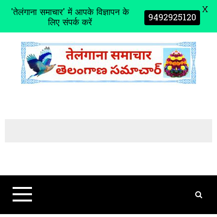
X
'तेलंगाना समाचार' में आपके विज्ञापन के
9492925120
लिए संपर्क करें
S
k
i
p
t
o
c
o
n
t
e
n
t