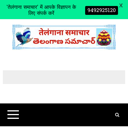
X
'तेलंगाना समाचार' में आपके विज्ञापन के
9492925120
लिए संपर्क करें
S
k
i
p
t
o
c
o
n
t
e
n
t