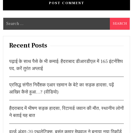
S
e
a
r
Recent Posts
c
h
पढ़ाई के साथ पैसे के भी कमाई: हैदराबाद डीआरडीएल में 165 इंटर्नशिप
f
पद, करें तुरंत अप्लाई
o
r
प्रसिद्ध संगीत निर्देशक एआर रहमान के बेटे का सड़क हादसा, पढ़ें
:
आखिर कैसे हुआ…? (वीडियो)
हैदराबाद में भीषण सड़क हादसा, रिटायर्ड जवान की मौत, स्थानीय लोगों
ने बताई यह बात
वर्ल्ड अंडर-20 एथलेटिक्स, बसंत कुमार मेघवाल ने बनाया नया रिकॉर्ड