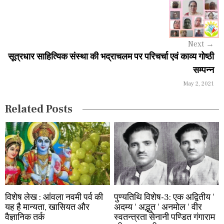
t
n
a
Next
→
v
सूत्रधार साहित्यिक संस्था की भद्राचलम पर परिचर्चा एवं काव्य गोष्ठी
i
सम्पन्न
May 2, 2021
g
a
Related Posts
t
i
o
n
विशेष लेख : आंवला नवमी पर्व की
पुण्यतिथि विशेष-3: एक अद्वितीय ‘
यह है मान्यता, खासियत और
अदम्य ‘ अद्भुत ‘ अनमोल ‘ वीर
वैज्ञानिक तर्क
स्वतन्त्रता सेनानी पण्डित गंगाराम