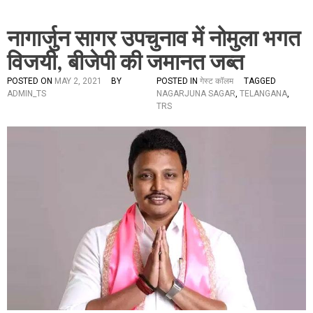
नागार्जुन सागर उपचुनाव में नोमुला भगत
विजयी, बीजेपी की जमानत जब्त
POSTED ON
MAY 2, 2021
BY
POSTED IN
गेस्ट कॉलम
TAGGED
ADMIN_TS
NAGARJUNA SAGAR
,
TELANGANA
,
TRS