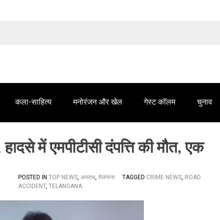
तेलंगाना समाचार' में आपके विज्ञापन के लिए संपर्क करें
कला-साहित्य
मनोरंजन और खेल
गेस्ट कॉलम
चुनाव
र, हादसे में एमपीटीसी दंपत्ति की मौत, एक
POSTED IN
TOP NEWS
,
अपराध
,
तेलंगाना
TAGGED
CRIME NEWS
,
ROAD
ACCIDENT
,
TELANGANA