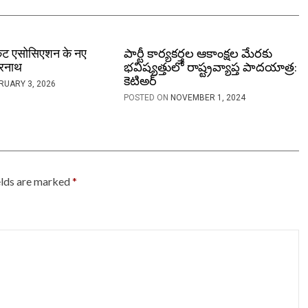
िकेट एसोसिएशन के नए
పార్టీ కార్యకర్తల ఆకాంక్షల మేరకు
मरनाथ
భవిష్యత్తులో రాష్ట్రవ్యాప్త పాదయాత్ర:
కెటిఅర్
RUARY 3, 2026
POSTED ON
NOVEMBER 1, 2024
elds are marked
*