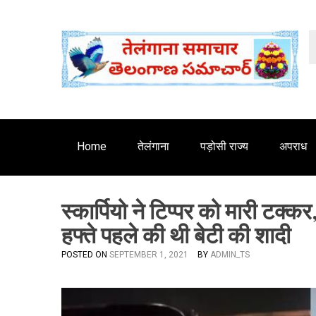
S
'
k
i
p
t
o
c
o
n
Home
तेलंगाना
पड़ोसी राज्य
अपराध
t
e
n
स्कार्पियो ने टिप्पर को मारी टक्क
t
हफ्ते पहले की थी बेटी की शादी
POSTED ON
SEPTEMBER 1, 2021
BY
ADMIN_TS