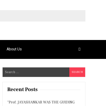
9492925120
About Us
S
e
a
r
Recent Posts
c
h
“Prof. JAYASHANKAR WAS THE GUIDING
f