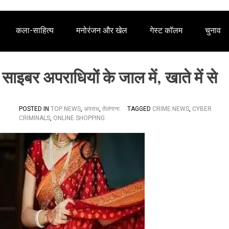
कला-साहित्य
मनोरंजन और खेल
गेस्ट कॉलम
चुनाव
ाइबर अपराधियों के जाल में, खाते में से
POSTED IN
TOP NEWS
,
अपराध
,
तेलंगाना
TAGGED
CRIME NEWS
,
CYBER
CRIMINALS
,
ONLINE SHOPPING