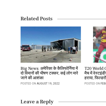
n
a
Related Posts
v
i
g
a
t
i
Big News: अमेरिका के कैलिफोर्निया में
T20 World C
o
दो विमानों की भीषण टक्कर, कई लोग मारे
मैच में वेस्टइंड
जाने की आशंका
हराया, फिल्डरो
n
POSTED ON
AUGUST 19, 2022
POSTED ON
FEB
Leave a Reply