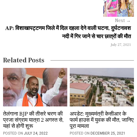
i
g
Next
→
a
AP: विशाखापट्टणम जिले में दिल दहला देने वाली घटना, दुर्घटनावश
नदी में गिर जाने से चार छात्रों की मौत
t
July 27, 2021
i
Related Posts
o
n
तेलंगाना BJP की तीसरे चरण की
अपडेट: मुख्यमंत्री केसीआर के
प्रजा संग्राम यात्रा 2 अगस्त से,
फार्म हाउस में युवक की मौत, जानिए
यहां से होगी शुरू
पूरा मामला
POSTED ON
JULY 24, 2022
POSTED ON
DECEMBER 25, 2021