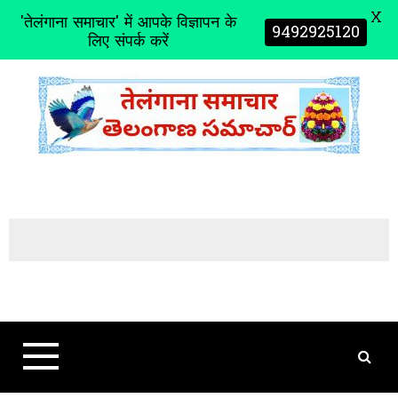
X
'तेलंगाना समाचार' में आपके विज्ञापन के
9492925120
लिए संपर्क करें
S
k
i
p
t
o
c
o
n
t
e
n
t