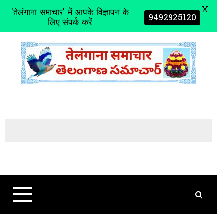
X
'तेलंगाना समाचार' में आपके विज्ञापन के
9492925120
लिए संपर्क करें
S
k
i
p
t
o
c
o
n
t
e
n
t