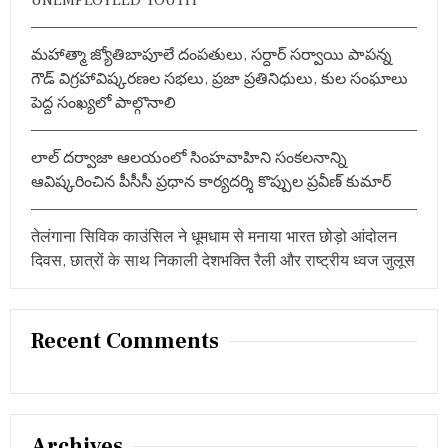
మహాత్మా జ్యోతిబాపూలే దంపతులు, సర్దార్ సర్వాయి పాపన్న
గౌడ్ విగ్రహావిష్కరణల సభలు, ప్రజా ప్రతినిధులు, కుల సంఘాలు
పెద్ద సంఖ్యలో పాల్గొనాలి
లాల్ దర్వాజా ఆలయంలో సింహవాహిని సంకలనాన్ని
ఆవిష్కరించిన పీసీసీ ప్రధాన కార్యదర్శి కొప్పుల ప్రవీణ్ కుమార్
तेलंगाना सिविक काउंसिल ने धूमधाम से मनाया भारत छोड़ो आंदोलन
दिवस, छात्रों के साथ निकाली देशभक्ति रैली और राष्ट्रीय ध्वज जुलूस
Recent Comments
Archives