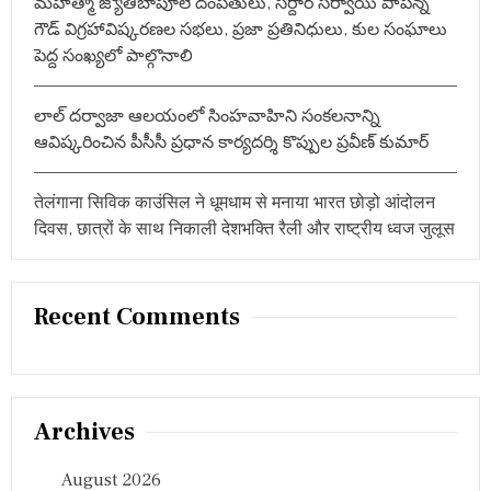
మహాత్మా జ్యోతిబాపూలే దంపతులు, సర్దార్ సర్వాయి పాపన్న
గౌడ్ విగ్రహావిష్కరణల సభలు, ప్రజా ప్రతినిధులు, కుల సంఘాలు
పెద్ద సంఖ్యలో పాల్గొనాలి
లాల్ దర్వాజా ఆలయంలో సింహవాహిని సంకలనాన్ని
ఆవిష్కరించిన పీసీసీ ప్రధాన కార్యదర్శి కొప్పుల ప్రవీణ్ కుమార్
तेलंगाना सिविक काउंसिल ने धूमधाम से मनाया भारत छोड़ो आंदोलन
दिवस, छात्रों के साथ निकाली देशभक्ति रैली और राष्ट्रीय ध्वज जुलूस
Recent Comments
Archives
August 2026