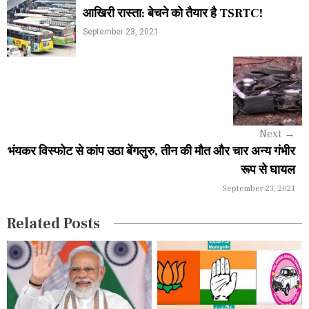
आखिरी रास्ता: बेचने को तैयार है TSRTC!
o
September 23, 2021
s
t
n
a
Next
→
v
भंयकर विस्फोट से कांप उठा बेंगलुरु, तीन की मौत और चार अन्य गंभीर
i
रूप से घायल
September 23, 2021
g
a
Related Posts
t
i
o