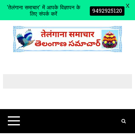
X
'तेलंगाना समाचार' में आपके विज्ञापन के
9492925120
लिए संपर्क करें
S
k
i
p
t
o
c
o
n
t
e
n
t