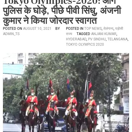
Tokyo Olympics-2020: आगे
पुलिस के घोड़े, पीछे पीवी सिंधु, अंजनी
कुमार ने किया जोरदार स्वागत
POSTED ON
AUGUST 10, 2021
BY
POSTED IN
TOP NEWS
,
तेलंगाना
,
पड़ोसी
ADMIN_TS
राज्य
TAGGED
ANJANI KUMAR
,
HYDERABAD
,
PV SINDHU
,
TELANGANA
,
TOKYO OLYMPICS 2020