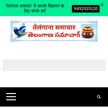
X
'तेलंगाना समाचार' में आपके विज्ञापन के
9492925120
लिए संपर्क करें
S
k
i
p
t
o
c
o
n
t
e
n
t