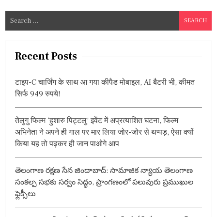
S
e
a
r
Recent Posts
c
h
टाइप-C चार्जिंग के साथ आ गया कीपैड मोबाइल, AI बैटरी भी, कीमत
f
सिर्फ 949 रुपये!
o
r
तेलुगु फिल्म ‘हुशारु पिट्टलु’ इवेंट में अप्रत्याशित घटना, फिल्म
:
अभिनेता ने अपने ही गाल पर मार लिया जोर-जोर से थप्पड़, ऐसा क्यों
किया यह तो पढ़कर ही जान पाओगे आप
తెలంగాణ రక్షణ సేన జిందాబాద్: సామాజిక న్యాయ తెలంగాణ
సంకల్ప సభకు సర్వం సిద్ధం, ప్రాంగణంలో పలువురు ప్రముఖుల
ఫ్లెక్సీలు