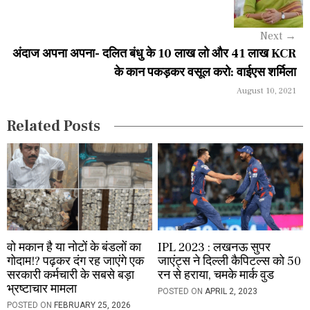
i
g
Next
→
a
अंदाज अपना अपना- दलित बंधु के 10 लाख लो और 41 लाख KCR
के कान पकड़कर वसूल करो: वाईएस शर्मिला
t
August 10, 2021
i
Related Posts
o
n
वो मकान है या नोटों के बंडलों का
IPL 2023 : लखनऊ सुपर
गोदाम!? पढ़कर दंग रह जाएंगे एक
जाएंट्स ने दिल्ली कैपिटल्स को 50
सरकारी कर्मचारी के सबसे बड़ा
रन से हराया, चमके मार्क वुड
भ्रष्टाचार मामला
POSTED ON
APRIL 2, 2023
POSTED ON
FEBRUARY 25, 2026