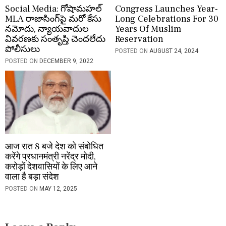
Social Media: గోషామహల్
Congress Launches Year-
MLA రాజాసింగ్‌పై మరో కేసు
Long Celebrations For 30
నమోదు, న్యాయవాదుల
Years Of Muslim
వివరణకు సంతృప్తి చెందలేదు
Reservation
పోలీసులు
POSTED ON
AUGUST 24, 2024
POSTED ON
DECEMBER 9, 2022
आज रात 8 बजे देश को संबोधित
करेंगे प्रधानमंत्री नरेंद्र मोदी,
करोड़ों देशवासियों के लिए आने
वाला है बड़ा संदेश
POSTED ON
MAY 12, 2025