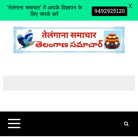
X
'तेलंगाना समाचार' में आपके विज्ञापन के
9492925120
लिए संपर्क करें
S
k
i
p
t
o
c
o
n
t
e
n
t