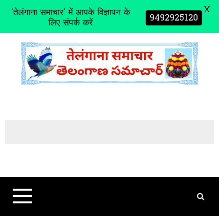
X
'तेलंगाना समाचार' में आपके विज्ञापन के
9492925120
लिए संपर्क करें
S
k
i
p
t
o
c
o
n
t
e
n
t