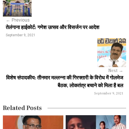
o
s
←
Previous
t
तेलंगाना हाईकोर्ट: गणेश उत्सव और विसर्जन पर आदेश
n
September 9, 2021
a
v
i
Next
→
g
विशेष संपादकीय: तीनमार मल्लन्ना की गिरफ्तारी के विरोध में गोलमेज
a
बैठक, लोकतंत्र बचाने को मिला है बल
September 9, 2021
t
i
Related Posts
o
n