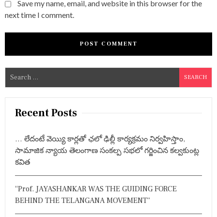
Save my name, email, and website in this browser for the
next time I comment.
S
e
a
r
Recent Posts
c
h
… లేదంటే వెయ్యి కార్లతో ఛలో ఢిల్లీ కార్యక్రమం నిర్వహిస్తాం,
f
సామాజిక న్యాయ తెలంగాణ సంకల్ప సభలో గర్జించిన కల్వకుంట్ల
o
కవిత
r
:
“Prof. JAYASHANKAR WAS THE GUIDING FORCE
BEHIND THE TELANGANA MOVEMENT”