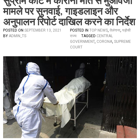
सुप्रीम कोर्ट में कोरोना मौत से मुआवजा
मामले पर सुनवाई, गाइडलाइन और
अनुपालन रिपोर्ट दाखिल करने का निर्देश
POSTED ON
SEPTEMBER 13, 2021
POSTED IN
TOP NEWS
,
तेलंगाना
,
पड़ोसी
BY
ADMIN_TS
राज्य
TAGGED
CENTRAL
GOVERNMENT
,
CORONA
,
SUPREME
COURT