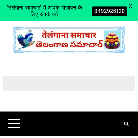
X
'तेलंगाना समाचार' में आपके विज्ञापन के
9492925120
लिए संपर्क करें
S
k
i
p
t
o
c
o
n
t
e
n
t