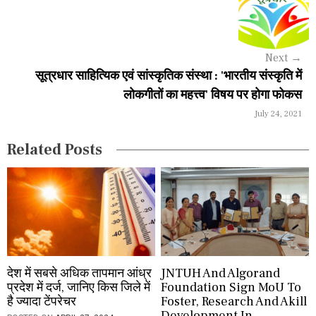
v
i
g
Next
→
a
सूत्रधार साहित्यिक एवं सांस्कृतिक संस्था : 'भारतीय संस्कृति में
लोकगीतों का महत्त्व' विषय पर होगा फोकस
t
July 24, 2021
i
Related Posts
o
n
देश में सबसे अधिक तापमान आंध्र
JNTUH And Algorand
प्रदेश में दर्ज, जानिए किस जिले में
Foundation Sign MoU To
है ज्यादा टेंपरेचर
Foster, Research And Akill
Development In