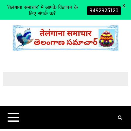
X
'तेलंगाना समाचार' में आपके विज्ञापन के
9492925120
लिए संपर्क करें
S
k
i
p
t
o
c
o
n
t
e
n
t