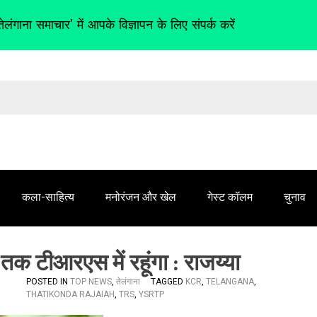
तेलंगाना समाचार' में आपके विज्ञापन के लिए संपर्क करें
कला-साहित्य
मनोरंजन और खेल
गेस्ट कॉलम
चुनाव
ब तक टीआरएस में रहूंगा : राजय्या
POSTED IN
TOP NEWS
,
तेलंगाना
TAGGED
KCR
,
TELANGANA
,
THATIKONDA RAJAIAH
,
TRS
,
YSRTP