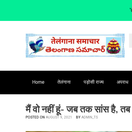
'
S
k
i
p
t
o
c
o
n
Home
तेलंगाना
पड़ोसी राज्य
अपराध
t
e
n
मैं वो नहीं हूं- जब तक सांस है, त
t
POSTED ON
AUGUST 9, 2021
BY
ADMIN_TS