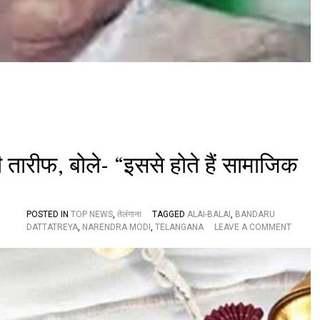
डि
त
गं
गा
रा
म
जी
वा
न
प्र
स्थी
तारीफ, बोले- “इससे होते हैं सामाजिक
POSTED IN
TOP NEWS
,
तेलंगाना
TAGGED
ALAI-BALAI
,
BANDARU
O
DATTATREYA
,
NARENDRA MODI
,
TELANGANA
LEAVE A COMMENT
N
P
M
मो
दी
ने
की