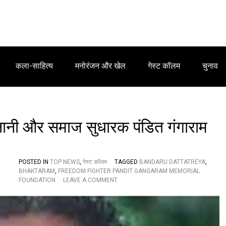
कला-साहित्य
मनोरंजन और खेल
गेस्ट कॉलम
चुनाव
 सेनानी और समाज सुधारक पंडित गंगाराम
POSTED IN
TOP NEWS
,
गेस्ट कॉलम
TAGGED
BANDARU DATTATREYA
,
BHAKTARAM
,
FREEDOM FIGHTER PANDIT GANGARAM MEMORIAL
O
FOUNDATION
LEAVE A COMMENT
N
वि
शे
ष
: