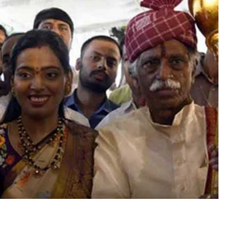
‘
अ
ला
ई
-
ब
ला
ई
’
की
ता
री
फ
,
बो
ले
-
“
इ
स
से
हो
ते
हैं
सा