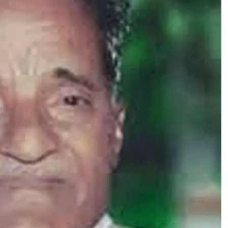
ए
क
दू
र
द
र्शी
,
स्व
तं
त्र
ता
से
ना
नी
औ
र
स
मा
ज
सु
धा
र
क
पं