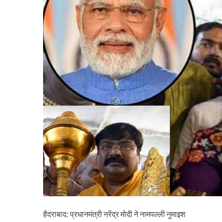
हैदराबाद: प्रधानमंत्री नरेंद्र मोदी ने नामपल्ली नुमाइश