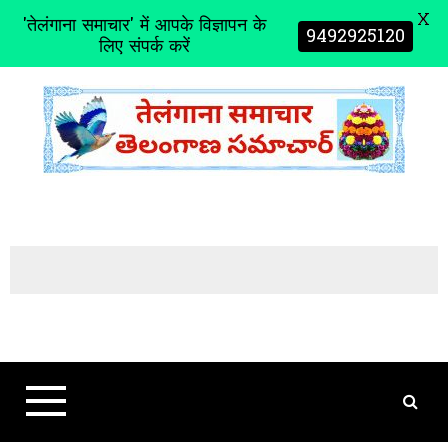
X
'तेलंगाना समाचार' में आपके विज्ञापन के
9492925120
लिए संपर्क करें
S
k
i
p
t
o
c
o
n
t
e
n
t