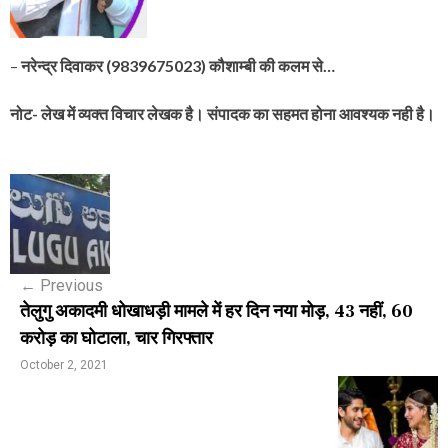
–
नरेन्द्र दिवाकर (9839675023) कौशाम्बी की कलम से…
नोट- लेख में व्यक्त विचार लेखक है। संपादक का सहमत होना आवश्यक नही है।
P
o
s
←
Previous
t
तेलुगु अकादमी धोखाधड़ी मामले में हर दिन नया मोड़, 43 नहीं, 60
n
करोड़ का घोटाला, चार गिरफ्तार
a
October 2, 2021
v
i