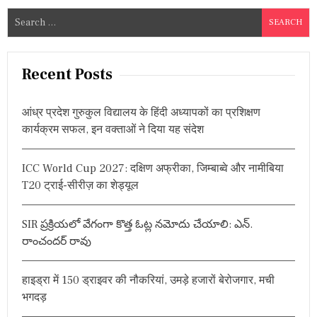
S
e
a
r
Recent Posts
c
h
आंध्र प्रदेश गुरुकुल विद्यालय के हिंदी अध्यापकों का प्रशिक्षण
f
कार्यक्रम सफल, इन वक्ताओं ने दिया यह संदेश
o
r
ICC World Cup 2027: दक्षिण अफ्रीका, जिम्बाब्वे और नामीबिया
:
T20 ट्राई-सीरीज़ का शेड्यूल
SIR ప్రక్రియలో వేగంగా కొత్త ఓట్ల నమోదు చేయాలి: ఎన్.
రాంచందర్ రావు
हाइड्रा में 150 ड्राइवर की नौकरियां, उमड़े हजारों बेरोजगार, मची
भगदड़