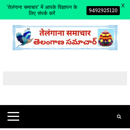
X
'तेलंगाना समाचार' में आपके विज्ञापन के
9492925120
लिए संपर्क करें
S
k
i
p
t
o
c
o
n
t
e
n
t