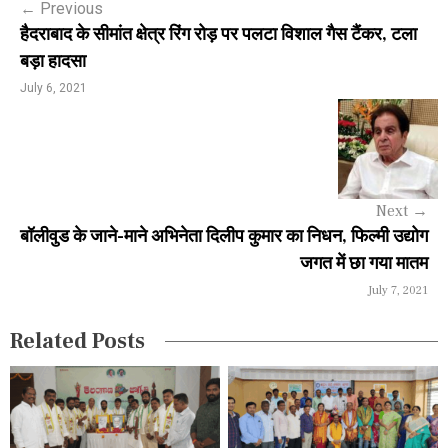
←
Previous
t
हैदराबाद के सीमांत क्षेत्र रिंग रोड़ पर पलटा विशाल गैस टैंकर, टला
n
बड़ा हादसा
a
July 6, 2021
v
i
g
Next
→
a
बॉलीवुड के जाने-माने अभिनेता दिलीप कुमार का निधन, फिल्मी उद्योग
जगत में छा गया मातम
t
July 7, 2021
i
Related Posts
o
n