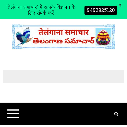
X
'तेलंगाना समाचार' में आपके विज्ञापन के
9492925120
लिए संपर्क करें
S
k
i
p
t
o
c
o
n
t
e
n
t