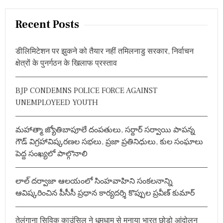
a
r
Recent Posts
c
h
डीलिमिटेशन पर झुकने को तैयार नहीं तमिलनाडु सरकार, निर्वाचन
f
क्षेत्रों के पुनर्गठन के खिलाफ प्रस्ताव
o
r
BJP CONDEMNS POLICE FORCE AGAINST
:
UNEMPLOYEED YOUTH
మహాత్మా జ్యోతిబాపూలే దంపతులు, సర్దార్ సర్వాయి పాపన్న
గౌడ్ విగ్రహావిష్కరణల సభలు, ప్రజా ప్రతినిధులు, కుల సంఘాలు
పెద్ద సంఖ్యలో పాల్గొనాలి
లాల్ దర్వాజా ఆలయంలో సింహవాహిని సంకలనాన్ని
ఆవిష్కరించిన పీసీసీ ప్రధాన కార్యదర్శి కొప్పుల ప్రవీణ్ కుమార్
तेलंगाना सिविक काउंसिल ने धूमधाम से मनाया भारत छोड़ो आंदोलन