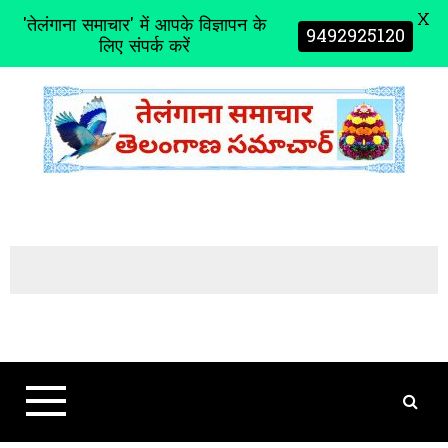
X
'तेलंगाना समाचार' में आपके विज्ञापन के
9492925120
लिए संपर्क करें
S
k
i
p
t
o
c
o
n
t
e
n
t