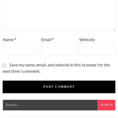
Name
*
Email
*
Website
Save my name, email, and website in this browser for the
next time I comment.
S
e
a