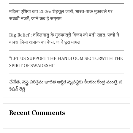
:
महिला एशिया कप 2026: शेड्यूल जारी, भारत-पाक मुकाबले पर
सबकी नजरें, जानें कब है सग्राम
Big Relief : तमिलनाडु के मुख्यमंत्री विजय को बड़ी राहत, पत्नी ने
वापस लिया तलाक का केस, जानें पूरा मामला
“LET US SUPPORT THE HANDLOOM SECTORWITH THE
SPIRIT OF SWADESHI”
చేనేత, వస్త్ర పరిశ్రమ భారత ఆర్థిక వ్యవస్థకు కీలకం: కేంద్ర మంత్రి జి.
కిషన్ రెడ్డి
Recent Comments