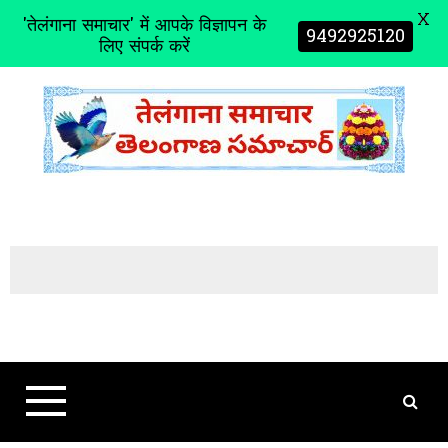
X
'तेलंगाना समाचार' में आपके विज्ञापन के
9492925120
लिए संपर्क करें
S
k
i
p
t
o
c
o
n
t
e
n
t