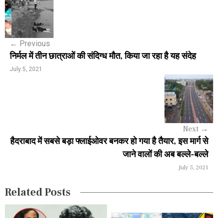
o
s
←
Previous
t
निर्मल में तीन छात्राओं की संदिग्ध मौत, किया जा रहा है यह संदेह
n
July 5, 2021
a
v
i
Next
→
g
हैदराबाद में सबसे बड़ा फ्लाईओवर बनकर हो गया है तैयार, इस मार्ग से
a
जाने वालों की अब बल्ले-बल्ले
July 5, 2021
t
i
Related Posts
o