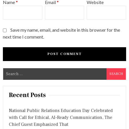
Name
*
Email
*
Website
Save my name, email, and website in this browser for the
next time I comment.
S
e
a
r
Recent Posts
c
h
National Public Relations Education Day Celebrated
f
with Call for Ethical, AI-Ready Communication, The
o
Chief Guest Emphasized That
r