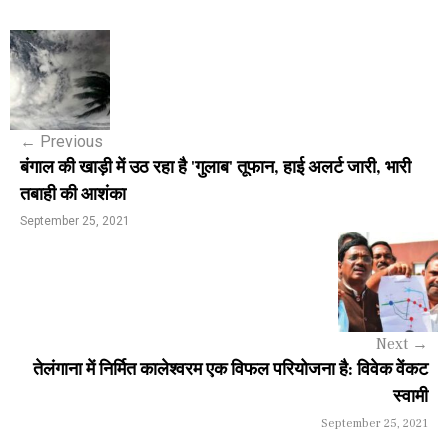
P
o
s
←
Previous
t
बंगाल की खाड़ी में उठ रहा है 'गुलाब' तूफान, हाई अलर्ट जारी, भारी
n
तबाही की आशंका
a
September 25, 2021
v
i
g
Next
→
a
तेलंगाना में निर्मित कालेश्वरम एक विफल परियोजना है: विवेक वेंकट
स्वामी
t
September 25, 2021
i