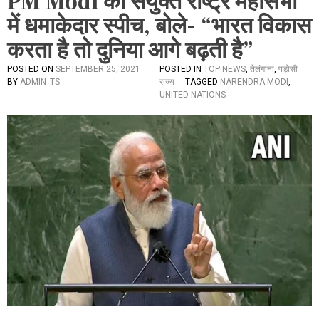
PM Modi का संयुक्त राष्ट्र महासभा
में धमाकेदार स्पीच, बोले- “भारत विकास
करता है तो दुनिया आगे बढ़ती है”
POSTED ON
SEPTEMBER 25, 2021
POSTED IN
TOP NEWS
,
तेलंगाना
,
पड़ोसी
BY
ADMIN_TS
राज्य
TAGGED
NARENDRA MODI
,
UNITED NATIONS