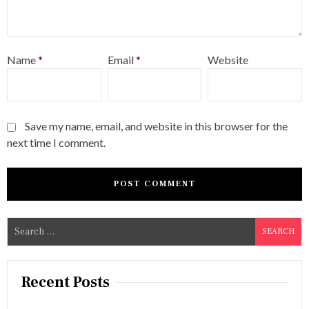
Name
*
Email
*
Website
Save my name, email, and website in this browser for the
next time I comment.
S
e
a
r
Recent Posts
c
h