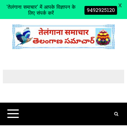
X
'तेलंगाना समाचार' में आपके विज्ञापन के
9492925120
लिए संपर्क करें
S
k
i
p
t
o
c
o
n
t
e
n
t