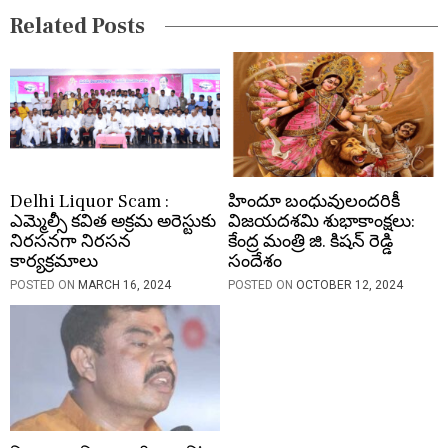
Related Posts
o
n
Delhi Liquor Scam :
హిందూ బంధువులందరికీ
ఎమ్మెల్సీ కవిత అక్రమ అరెస్టుకు
విజయదశమి శుభాకాంక్షలు:
నిరసనగా నిరసన
కేంద్ర మంత్రి జి. కిషన్ రెడ్డి
కార్యక్రమాలు
సందేశం
POSTED ON
MARCH 16, 2024
POSTED ON
OCTOBER 12, 2024