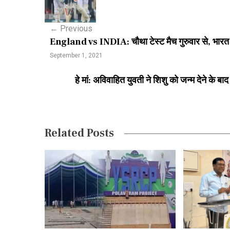
s
←
Previous
t
England vs INDIA: चौथा टेस्ट मैच गुरुवार से, भारत के
n
September 1, 2021
a
हे मां: अविवाहित युवती ने शिशु को जन्म देने के ब
v
i
g
Related Posts
a
t
i
o
n