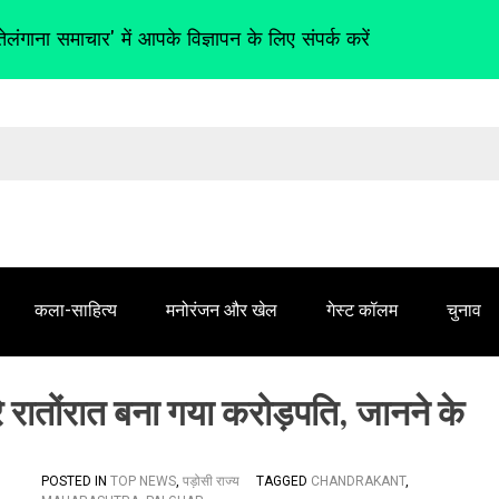
तेलंगाना समाचार' में आपके विज्ञापन के लिए संपर्क करें
कला-साहित्य
मनोरंजन और खेल
गेस्ट कॉलम
चुनाव
तरे रातोंरात बना गया करोड़पति, जानने के
POSTED IN
TOP NEWS
,
पड़ोसी राज्य
TAGGED
CHANDRAKANT
,