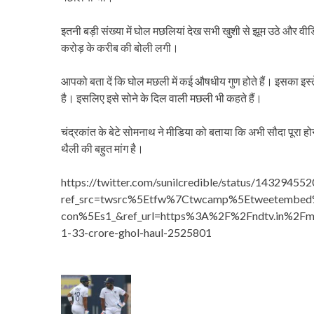
इतनी बड़ी संख्या में घोल मछलियां देख सभी खुशी से झूम उठे और 
करोड़ के करीब की बोली लगी।
आपको बता दें कि घोल मछली में कई औषधीय गुण होते हैं। इसका इस्
है। इसलिए इसे सोने के दिल वाली मछली भी कहते हैं।
चंद्रकांत के बेटे सोमनाथ ने मीडिया को बताया कि अभी सौदा पूरा 
थैली की बहुत मांग है।
https://twitter.com/sunilcredible/status/1432945
ref_src=twsrc%5Etfw%7Ctwcamp%5Etweetemb
con%5Es1_&ref_url=https%3A%2F%2Fndtv.in%2Fmah
1-33-crore-ghol-haul-2525801
P
o