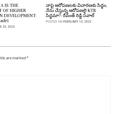
A IS THE
నాపై ఆరోపణలకు విచారణకు సిద్ధం,
T OF HIGHER
నేను చేస్తున్న ఆరోపణలై KTR
N DEVELOPMENT:
సిద్ధమా?: రేవంత్ రెడ్డి సవాల్
badri
POSTED ON
FEBRUARY 10, 2023
E 20, 2023
elds are marked
*