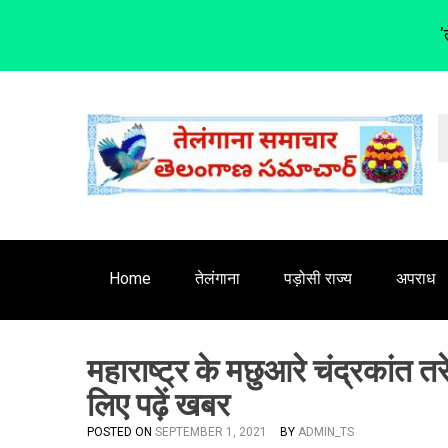
'
S
k
i
p
t
o
c
o
n
Home
तेलंगाना
पड़ोसी राज्य
अपराध
t
e
n
महाराष्‍ट्र के मछुआरे चंद्रकांत 
t
लिए पढ़ें खबर
POSTED ON
SEPTEMBER 1, 2021
BY
ADMIN_TS