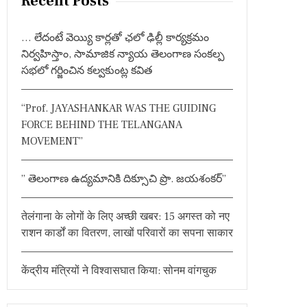
Recent Posts
c
h
… లేదంటే వెయ్యి కార్లతో ఛలో ఢిల్లీ కార్యక్రమం
f
నిర్వహిస్తాం, సామాజిక న్యాయ తెలంగాణ సంకల్ప
o
సభలో గర్జించిన కల్వకుంట్ల కవిత
r
:
“Prof. JAYASHANKAR WAS THE GUIDING
FORCE BEHIND THE TELANGANA
MOVEMENT”
” తెలంగాణ ఉద్యమానికి దిక్సూచి ప్రొ. జయశంకర్”
तेलंगाना के लोगों के लिए अच्छी खबर: 15 अगस्त को नए
राशन कार्डों का वितरण, लाखों परिवारों का सपना साकार
केंद्रीय मंत्रियों ने विश्वासघात किया: सोनम वांगचुक