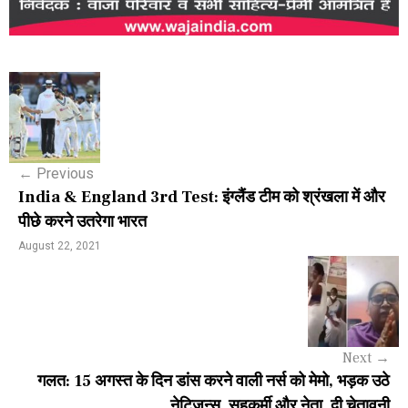
P
o
s
←
Previous
t
India & England 3rd Test: इंग्लैंड टीम को श्रंखला में और
n
पीछे करने उतरेगा भारत
a
August 22, 2021
v
i
g
Next
→
a
गलत: 15 अगस्त के दिन डांस करने वाली नर्स को मेमो, भड़क उठे
नेटिज़न्स, सहकर्मी और नेता, दी चेतावनी