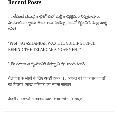
Recent Posts
c
h
… లేదంటే వెయ్యి కార్లతో ఛలో ఢిల్లీ కార్యక్రమం నిర్వహిస్తాం,
f
సామాజిక న్యాయ తెలంగాణ సంకల్ప సభలో గర్జించిన కల్వకుంట్ల
o
కవిత
r
:
“Prof. JAYASHANKAR WAS THE GUIDING FORCE
BEHIND THE TELANGANA MOVEMENT”
” తెలంగాణ ఉద్యమానికి దిక్సూచి ప్రొ. జయశంకర్”
तेलंगाना के लोगों के लिए अच्छी खबर: 15 अगस्त को नए राशन कार्डों
का वितरण, लाखों परिवारों का सपना साकार
केंद्रीय मंत्रियों ने विश्वासघात किया: सोनम वांगचुक