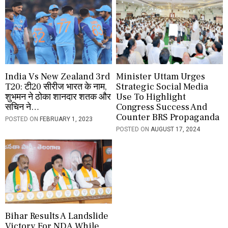
n
India Vs New Zealand 3rd
Minister Uttam Urges
T20: टी20 सीरीज भारत के नाम,
Strategic Social Media
शुभमन ने ठोका शानदार शतक और
Use To Highlight
सचिन ने…
Congress Success And
Counter BRS Propaganda
POSTED ON
FEBRUARY 1, 2023
POSTED ON
AUGUST 17, 2024
Bihar Results A Landslide
Victory For NDA While