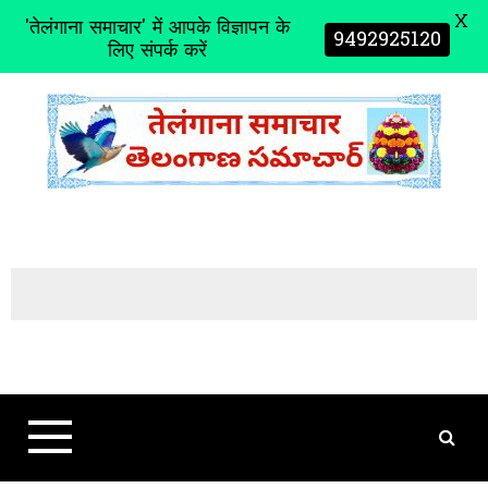
X
'तेलंगाना समाचार' में आपके विज्ञापन के
9492925120
लिए संपर्क करें
S
k
i
p
t
o
c
o
n
t
e
n
t