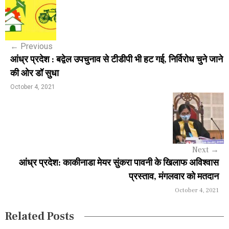
o
s
←
Previous
t
आंध्र प्रदेश : बद्वेल उपचुनाव से टीडीपी भी हट गई, निर्विरोध चुने जाने
n
की ओर डॉ सुधा
a
October 4, 2021
v
i
g
Next
→
a
आंध्र प्रदेश: काकीनाडा मेयर सुंकरा पावनी के खिलाफ अविश्वास
प्रस्ताव, मंगलवार को मतदान
t
October 4, 2021
i
Related Posts
o