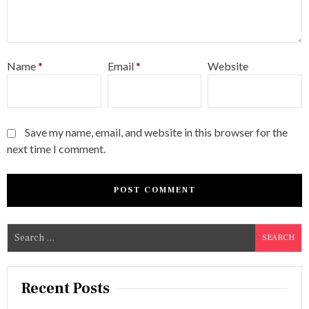
Name
*
Email
*
Website
Save my name, email, and website in this browser for the
next time I comment.
S
e
a
r
Recent Posts
c