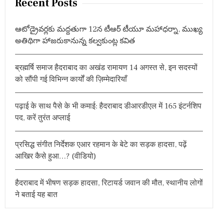
Recent Posts
c
h
ఆటోడ్రైవర్లకు మద్దతుగా 12న టీఆర్ టీయూ మహాధర్నా, ముఖ్య
f
అతిథిగా హాజరుకానున్న కల్వకుంట్ల కవిత
o
r
ब्रह्मर्षि समाज हैदराबाद का अखंड रामायण 14 अगस्त से, इन सदस्यों
:
को सौंपी गई विभिन्न कार्यों की ज़िम्मेदारियाँ
पढ़ाई के साथ पैसे के भी कमाई: हैदराबाद डीआरडीएल में 165 इंटर्नशिप
पद, करें तुरंत अप्लाई
प्रसिद्ध संगीत निर्देशक एआर रहमान के बेटे का सड़क हादसा, पढ़ें
आखिर कैसे हुआ…? (वीडियो)
हैदराबाद में भीषण सड़क हादसा, रिटायर्ड जवान की मौत, स्थानीय लोगों
ने बताई यह बात