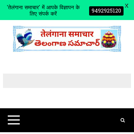
X
'तेलंगाना समाचार' में आपके विज्ञापन के
9492925120
लिए संपर्क करें
S
k
i
p
t
o
c
o
n
t
e
n
t