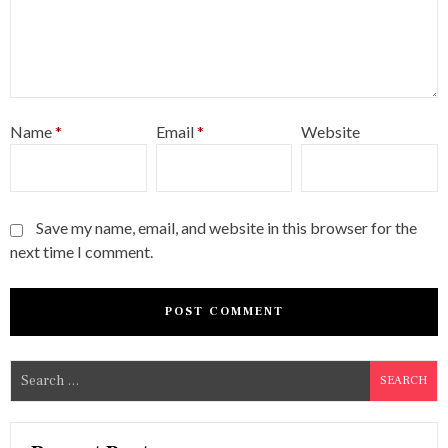
Name
*
Email
*
Website
Save my name, email, and website in this browser for the
next time I comment.
S
e
a
r