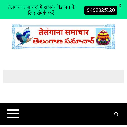
X
'तेलंगाना समाचार' में आपके विज्ञापन के
9492925120
लिए संपर्क करें
S
k
i
p
t
o
c
o
n
t
e
n
t