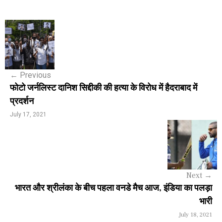
P
o
s
←
Previous
t
फोटो जर्नलिस्ट दानिश सिद्दीकी की हत्या के विरोध में हैदराबाद में
n
प्रदर्शन
a
July 17, 2021
v
i
g
Next
→
a
भारत और श्रीलंका के बीच पहला वनडे मैच आज, इंडिया का पलड़ा
भारी
t
July 18, 2021