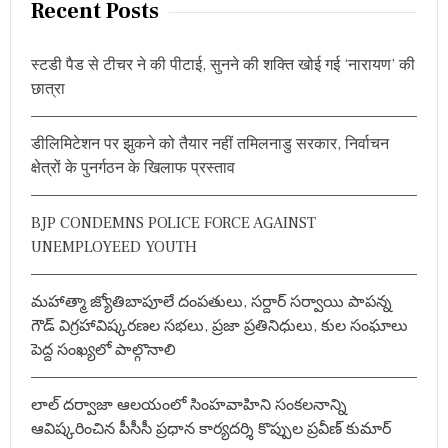
r
Recent Posts
c
h
स्टडी पैड से टीचर ने की पीटाई, सुनने की शक्ति खोई गई ‘नारायण’ की
f
छात्रा
o
r
डीलिमिटेशन पर झुकने को तैयार नहीं तमिलनाडु सरकार, निर्वाचन
:
क्षेत्रों के पुनर्गठन के खिलाफ प्रस्ताव
BJP CONDEMNS POLICE FORCE AGAINST
UNEMPLOYEED YOUTH
మహాత్మా జ్యోతిబాపూలే దంపతులు, సర్దార్ సర్వాయి పాపన్న
గౌడ్ విగ్రహావిష్కరణల సభలు, ప్రజా ప్రతినిధులు, కుల సంఘాలు
పెద్ద సంఖ్యలో పాల్గొనాలి
లాల్ దర్వాజా ఆలయంలో సింహవాహిని సంకలనాన్ని
ఆవిష్కరించిన పీసీసీ ప్రధాన కార్యదర్శి కొప్పుల ప్రవీణ్ కుమార్