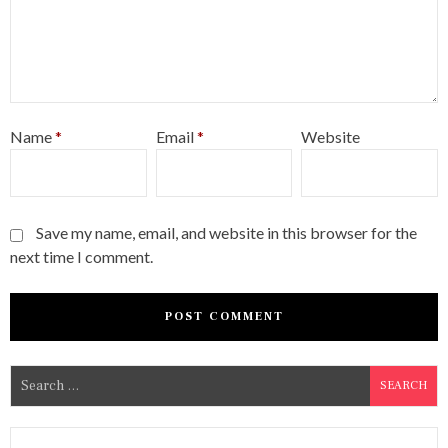
Name
*
Email
*
Website
Save my name, email, and website in this browser for the
next time I comment.
S
e
a