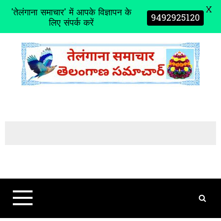
X
'तेलंगाना समाचार' में आपके विज्ञापन के
9492925120
लिए संपर्क करें
S
k
i
p
t
o
c
o
n
t
e
n
t