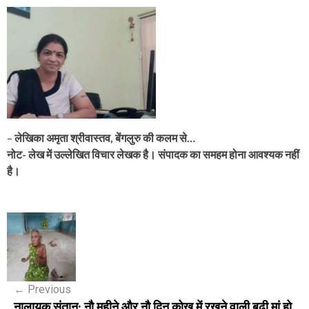
–
लेखिका अमृता श्रीवास्तव, बेंगलुरु की कलम से…
नोट- लेख में उल्लेखित विचार लेखक है। संपादक का समहम होना आवश्यक नहीं
है।
P
o
s
←
Previous
t
नालायक संतान: नौ महीने और नौ दिन कोख में रखने वाली बूढ़ी मां हो