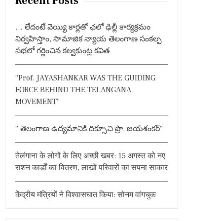
Recent Posts
c
h
… లేదంటే వెయ్యి కార్లతో ఛలో ఢిల్లీ కార్యక్రమం
f
నిర్వహిస్తాం, సామాజిక న్యాయ తెలంగాణ సంకల్ప
o
సభలో గర్జించిన కల్వకుంట్ల కవిత
r
:
“Prof. JAYASHANKAR WAS THE GUIDING
FORCE BEHIND THE TELANGANA
MOVEMENT”
” తెలంగాణ ఉద్యమానికి దిక్సూచి ప్రొ. జయశంకర్”
तेलंगाना के लोगों के लिए अच्छी खबर: 15 अगस्त को नए
राशन कार्डों का वितरण, लाखों परिवारों का सपना साकार
केंद्रीय मंत्रियों ने विश्वासघात किया: सोनम वांगचुक