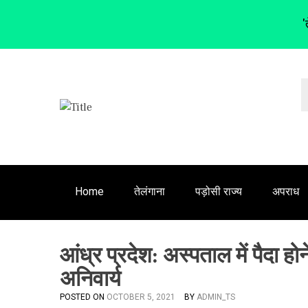
'
S
k
i
p
t
o
c
o
n
Home
तेलंगाना
पड़ोसी राज्य
अपराध
t
e
n
आंध्र प्रदेश: अस्पताल में पैदा ह
t
अनिवार्य
POSTED ON
OCTOBER 5, 2021
BY
ADMIN_TS