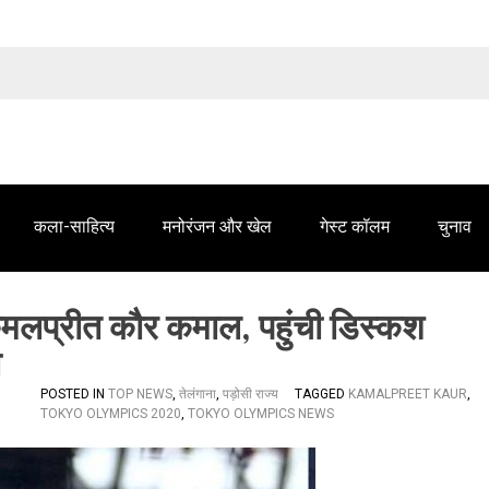
तेलंगाना समाचार' में आपके विज्ञापन के लिए संपर्क करें
कला-साहित्य
मनोरंजन और खेल
गेस्ट कॉलम
चुनाव
्रीत कौर कमाल, पहुंची डिस्कश
ा
POSTED IN
TOP NEWS
,
तेलंगाना
,
पड़ोसी राज्य
TAGGED
KAMALPREET KAUR
,
TOKYO OLYMPICS 2020
,
TOKYO OLYMPICS NEWS