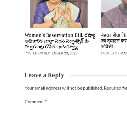
g
a
t
i
Women’s Reservation Bill: రష్యా
बेहतर होता क
o
అధికారిక వార్తా సంస్థ స్ఫూత్నిక్ కు
का द्घाटन करते
కల్వకుంట్ల కవిత ఇంటర్వ్యూ
ओवैसी
n
POSTED ON
SEPTEMBER 23, 2023
POSTED ON
MAY
Leave a Reply
Your email address will not be published.
Required fi
Comment
*