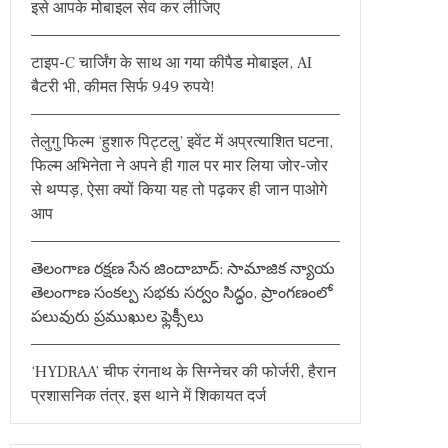
इसे आपके मोबाइल सेव कर लीजिए
o
r
टाइप-C चार्जिंग के साथ आ गया कीपैड मोबाइल, AI
:
बैटरी भी, कीमत सिर्फ 949 रुपये!
तेलुगु फिल्म ‘हुशारु पिट्टलु’ इवेंट में अप्रत्याशित घटना,
फिल्म अभिनेता ने अपने ही गाल पर मार लिया जोर-जोर
से थप्पड़, ऐसा क्यों किया यह तो पढ़कर ही जान पाओगे
आप
తెలంగాణ రక్షణ సేన జిందాబాద్: సామాజిక న్యాయ
తెలంగాణ సంకల్ప సభకు సర్వం సిద్ధం, ప్రాంగణంలో
పలువురు ప్రముఖుల ఫ్లెక్సీలు
‘HYDRAA’ चीफ रंगनाथ के सिग्नेचर की फोर्जरी, हैरान
प्रशासनिक तंत्र, इस थाने में शिकायत दर्ज