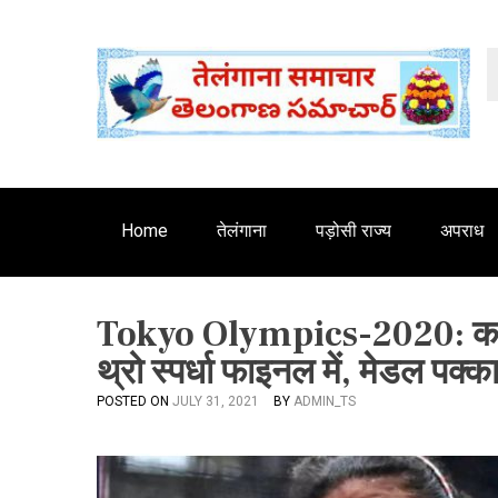
S
'
k
i
p
t
o
c
o
n
Home
तेलंगाना
पड़ोसी राज्य
अपराध
t
e
n
Tokyo Olympics-2020: कमलप
t
थ्रो स्पर्धा फाइनल में, मेडल पक्क
POSTED ON
JULY 31, 2021
BY
ADMIN_TS