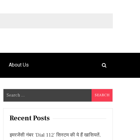
9492925120
About Us
S
e
a
r
Recent Posts
c
h
इमरजेंसी नंबर ‘Dial 112’ सिस्टम की ये हैं खासियतें,
f