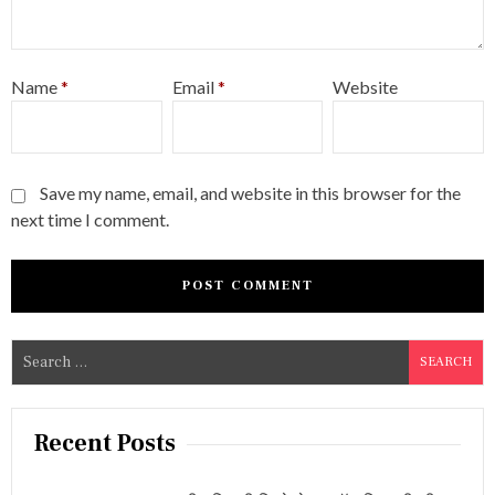
Name
*
Email
*
Website
Save my name, email, and website in this browser for the
next time I comment.
S
e
a
r
Recent Posts
c
h