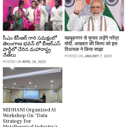
సీఎం కేసీఆర్ గారి సమక్షంలో
महबूबनगर से चुनाव लड़ेंगे नरेंद्र
తెలంగాణ భవన్ లో బీఆర్ఎస్
मोदी, अखबार की क्लिप को इस
పార్టీలో చేరిన మహారాష్ట్ర
विधायक ने किया साझा
నేతలు
POSTED ON
JANUARY 7, 2023
POSTED ON
APRIL 26, 2023
MIDHANI Organized AI
Workshop On “Data
Strategy For
Metallurgical Industry’s