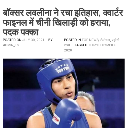
बॉक्सर लवलीना ने रचा इतिहास, क्वार्टर
फाइनल में चीनी खिलाड़ी को हराया,
पदक पक्का
POSTED ON
JULY 30, 2021
BY
POSTED IN
TOP NEWS
,
तेलंगाना
,
पड़ोसी
ADMIN_TS
राज्य
TAGGED
TOKYO OLYMPICS
2020