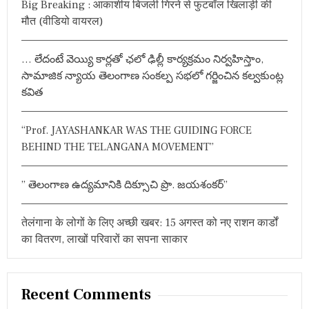
Big Breaking : आकाशीय बिजली गिरने से फुटबॉल खिलाड़ी की
f
मौत (वीडियो वायरल)
o
r
… లేదంటే వెయ్యి కార్లతో ఛలో ఢిల్లీ కార్యక్రమం నిర్వహిస్తాం,
:
సామాజిక న్యాయ తెలంగాణ సంకల్ప సభలో గర్జించిన కల్వకుంట్ల
కవిత
“Prof. JAYASHANKAR WAS THE GUIDING FORCE
BEHIND THE TELANGANA MOVEMENT”
” తెలంగాణ ఉద్యమానికి దిక్సూచి ప్రొ. జయశంకర్”
तेलंगाना के लोगों के लिए अच्छी खबर: 15 अगस्त को नए राशन कार्डों
का वितरण, लाखों परिवारों का सपना साकार
Recent Comments