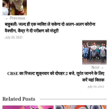
o
s
←
Previous
t
बाहुबली: जल्द ही एक व्यक्ति ले सकेगा दो अलग-अलग कोरोना
n
वैक्सीन, केंद्र ने दी परीक्षण को मंजूरी
a
July 30, 2021
v
i
g
Next
→
a
CBSE का रिजल्ट शुक्रवार को दोपहर 2 बजे, तुरंत जानने के लिए
करें यहां क्लिक
t
July 30, 2021
i
Related Posts
o
n