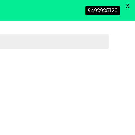
X
9492925120