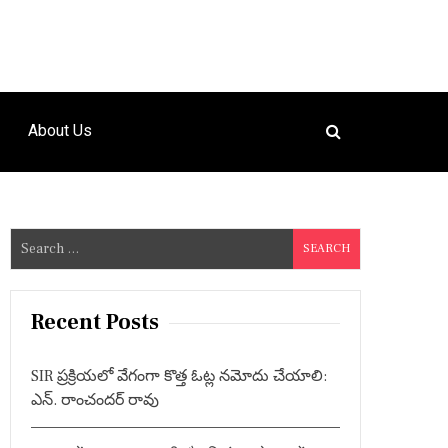
About Us
S
e
a
r
Recent Posts
c
h
SIR ప్రక్రియలో వేగంగా కొత్త ఓట్ల నమోదు చేయాలి:
f
ఎన్. రాంచందర్ రావు
o
r