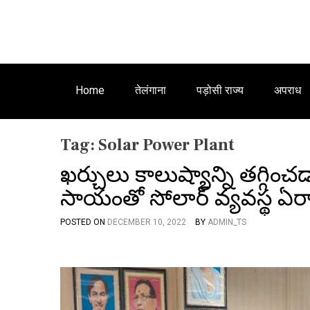
Home
तेलंगाना
पड़ोसी राज्य
अपराध
Tag:
Solar Power Plant
ఖర్చులు కాలుష్యాన్ని తగ్గించ
సాయంతో సోలార్ వ్యవస్థ ఏర్
POSTED ON
DECEMBER 10, 2022
BY
ADMIN_TS