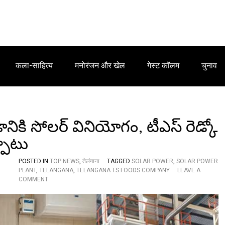
कला-साहित्य
मनोरंजन और खेल
गेस्ट कॉलम
चुनाव
డానికి సోలర్ వినియోగం, టీఎస్ రెడ్కో
పాటు
POSTED IN
TOP NEWS
,
तेलंगाना
TAGGED
SOLAR POWER
,
SOLAR POWER
PLANT
,
TELANGANA
,
TELANGANA TS FOODS COMPANY
LEAVE A
O
COMMENT
N
ఖ
ర్చు
లు
కా