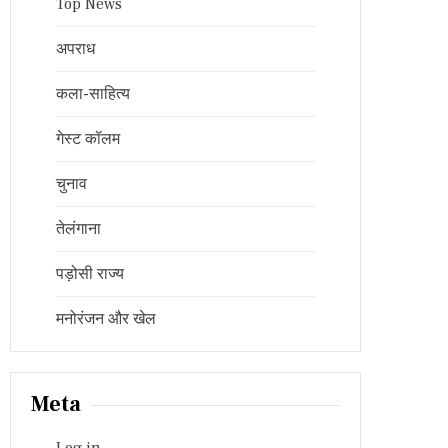
Top News
अपराध
कला-साहित्य
गेस्ट कॉलम
चुनाव
तेलंगाना
पड़ोसी राज्य
मनोरंजन और खेल
Meta