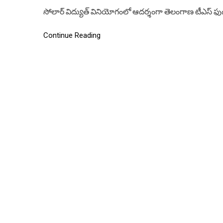
సోలార్ విద్యుత్ వినియోగంలో ఆదర్శంగా తెలంగాణ టీఎస్ 
Continue Reading