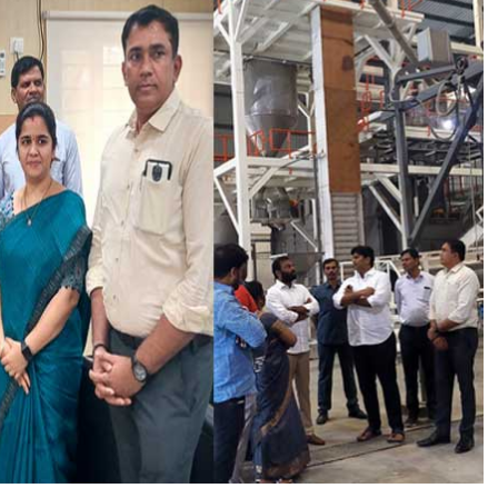
లు
ష్యా
న్ని
త
గ్గిం
చ
డా
ని
కి
సో
ల
ర్
వి
ని
యో
గం
,
టీ
ఎ
స్
రె
డ్కో
సా
యం