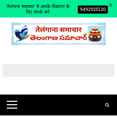
X
'तेलंगाना समाचार' में आपके विज्ञापन के
9492925120
लिए संपर्क करें
S
k
i
p
t
o
c
o
n
t
e
n
t