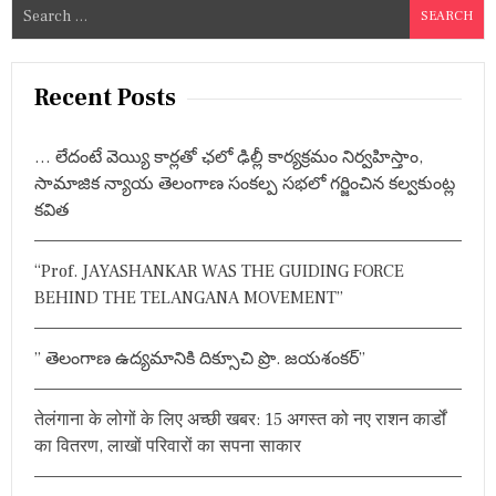
S
e
a
r
Recent Posts
c
h
… లేదంటే వెయ్యి కార్లతో ఛలో ఢిల్లీ కార్యక్రమం నిర్వహిస్తాం,
f
సామాజిక న్యాయ తెలంగాణ సంకల్ప సభలో గర్జించిన కల్వకుంట్ల
o
కవిత
r
:
“Prof. JAYASHANKAR WAS THE GUIDING FORCE
BEHIND THE TELANGANA MOVEMENT”
” తెలంగాణ ఉద్యమానికి దిక్సూచి ప్రొ. జయశంకర్”
तेलंगाना के लोगों के लिए अच्छी खबर: 15 अगस्त को नए राशन कार्डों
का वितरण, लाखों परिवारों का सपना साकार