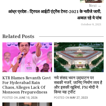
g
Next
→
a
आंध्र प्रदेश : ट्रिपल आईटी एंट्रेंस टेस्ट-2021 के नतीजे जारी,
अव्वल रहे ये पांच
t
October 6, 2021
i
Related Posts
o
n
KTR Blames Revanth Govt
नये संसद भवन उद्घाटन पर
For Hyderabad Rain
सबकी नजरें, जानिए निर्माण व्यय है
Chaos, Alleges Lack Of
और इसकी खूबियां, PM मोदी ने
Monsoon Preparedness
किया यह ट्वीट
POSTED ON
JUNE 10, 2026
POSTED ON
MAY 27, 2023