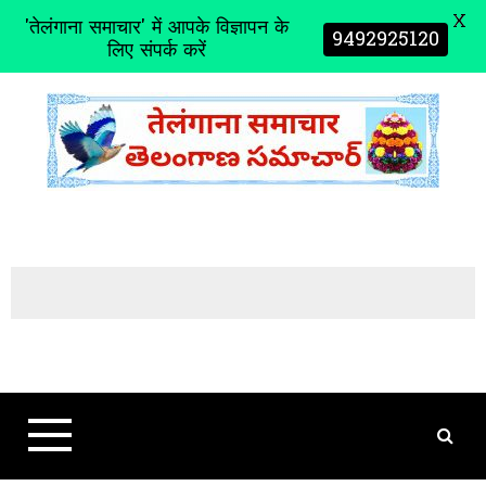
X
'तेलंगाना समाचार' में आपके विज्ञापन के
9492925120
लिए संपर्क करें
S
k
i
p
t
o
c
o
n
t
e
n
t