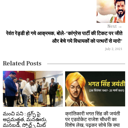
v
i
g
Next
→
a
रेवंत रेड्डी हो गये आक्रमक, बोले-"कांग्रेस पार्टी की टिकट पर जीते
और बेचे गये विधायकों को पत्थरों से मारो"
t
July 2, 2021
i
Related Posts
o
n
మంచి పని : డ్రగ్స్ పై
क्रांतिकारी भगत सिंह की जयंती
అప్రమత్తత, మనఊరు,
पर एडवोकेट राजेश चौधरी का
మనబడి, స్పోర్ట్స్ మీట్
विशेष लेख, पढ़कर सोचे कि क्या