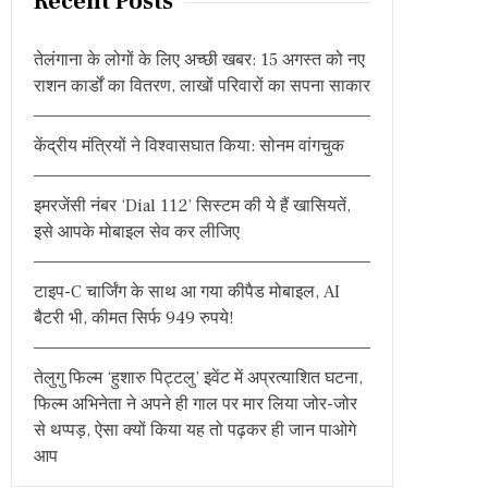
Recent Posts
c
h
तेलंगाना के लोगों के लिए अच्छी खबर: 15 अगस्त को नए
f
राशन कार्डों का वितरण, लाखों परिवारों का सपना साकार
o
r
केंद्रीय मंत्रियों ने विश्वासघात किया: सोनम वांगचुक
:
इमरजेंसी नंबर ‘Dial 112’ सिस्टम की ये हैं खासियतें,
इसे आपके मोबाइल सेव कर लीजिए
टाइप-C चार्जिंग के साथ आ गया कीपैड मोबाइल, AI
बैटरी भी, कीमत सिर्फ 949 रुपये!
तेलुगु फिल्म ‘हुशारु पिट्टलु’ इवेंट में अप्रत्याशित घटना,
फिल्म अभिनेता ने अपने ही गाल पर मार लिया जोर-जोर
से थप्पड़, ऐसा क्यों किया यह तो पढ़कर ही जान पाओगे
आप