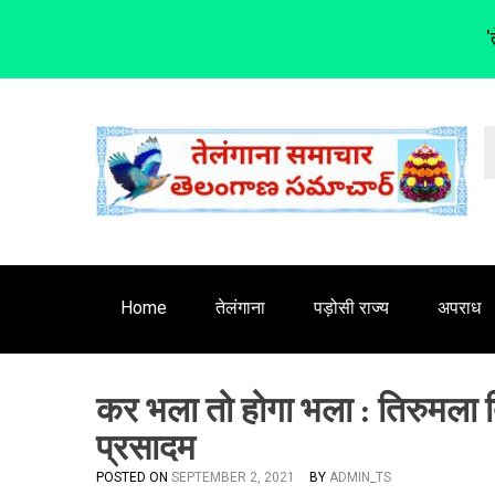
'
S
k
i
p
t
o
c
o
n
Home
तेलंगाना
पड़ोसी राज्य
अपराध
t
e
n
कर भला तो होगा भला : तिरुमला त
t
प्रसादम
POSTED ON
SEPTEMBER 2, 2021
BY
ADMIN_TS