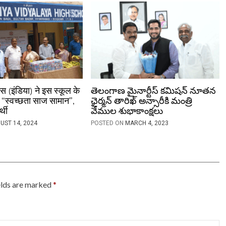
ेंस (इंडिया) ने इस स्कूल के
తెలంగాణ మైనార్టీస్ కమిషన్ నూతన
ा “स्वच्छता साज सामान”,
ఛైర్మన్ తారిఖ్ అన్సారీకి మంత్రి
्थी
వేముల శుభాకాంక్షలు
UST 14, 2024
POSTED ON
MARCH 4, 2023
elds are marked
*