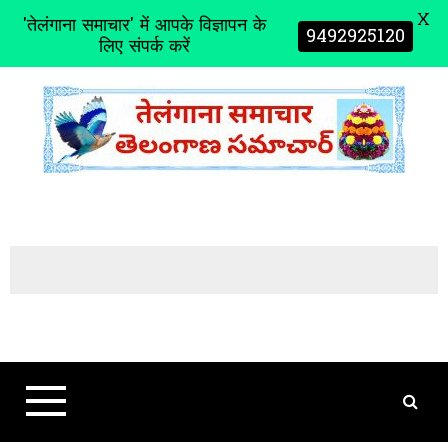
X
'तेलंगाना समाचार' में आपके विज्ञापन के
9492925120
लिए संपर्क करें
S
k
i
p
t
o
c
o
n
t
e
n
t