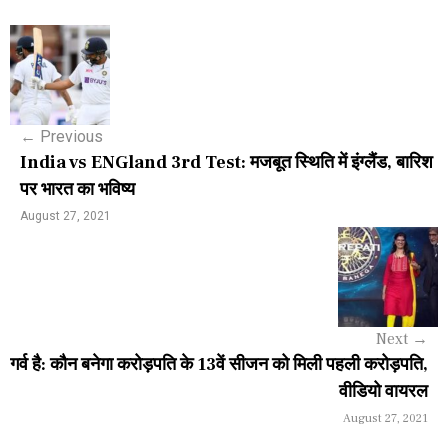
P
o
s
←
Previous
t
India vs ENGland 3rd Test: मजबूत स्थिति में इंग्लैंड, बारिश
n
पर भारत का भविष्य
a
August 27, 2021
v
i
g
Next
→
a
गर्व है: कौन बनेगा करोड़पति के 13वें सीजन को मिली पहली करोड़पति,
वीडियो वायरल
t
August 27, 2021
i