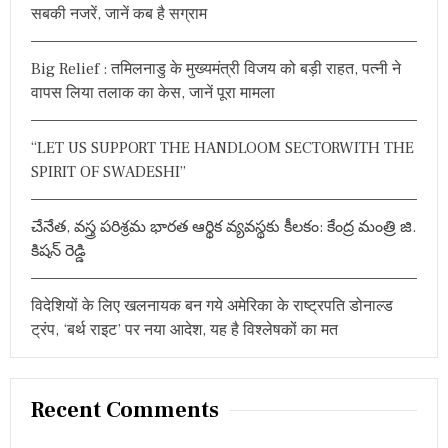
सबकी नजरें, जानें कब है सग्राम
o
r
Big Relief : तमिलनाडु के मुख्यमंत्री विजय को बड़ी राहत, पत्नी ने
:
वापस लिया तलाक का केस, जानें पूरा मामला
“LET US SUPPORT THE HANDLOOM SECTORWITH THE
SPIRIT OF SWADESHI”
చేనేత, వస్త్ర పరిశ్రమ భారత ఆర్థిక వ్యవస్థకు కీలకం: కేంద్ర మంత్రి జి.
కిషన్ రెడ్డి
विदेशियों के लिए खलनायक बन गये अमेरिका के राष्ट्रपति डोनाल्ड
ट्रंप, ‘बर्थ राइट’ पर नया आदेश, यह है विश्लेषकों का मत
Recent Comments