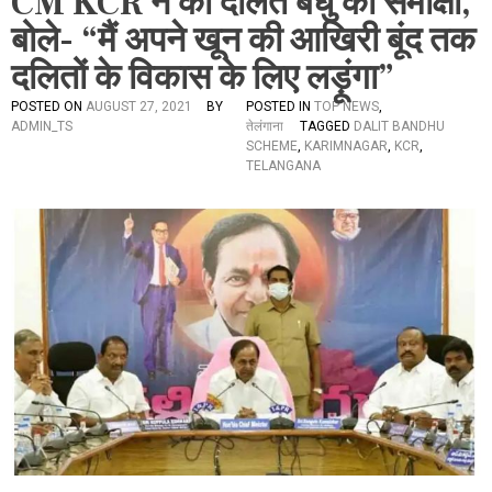
CM KCR ने की दलित बंधु की समीक्षा,
बोले- “मैं अपने खून की आखिरी बूंद तक
दलितों के विकास के लिए लड़ूंगा”
POSTED ON
AUGUST 27, 2021
BY
POSTED IN
TOP NEWS
,
ADMIN_TS
तेलंगाना
TAGGED
DALIT BANDHU
SCHEME
,
KARIMNAGAR
,
KCR
,
TELANGANA