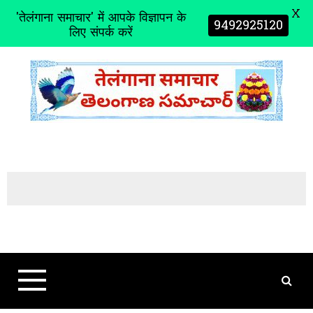
X
'तेलंगाना समाचार' में आपके विज्ञापन के
9492925120
लिए संपर्क करें
S
k
i
p
t
o
c
o
n
t
e
n
t