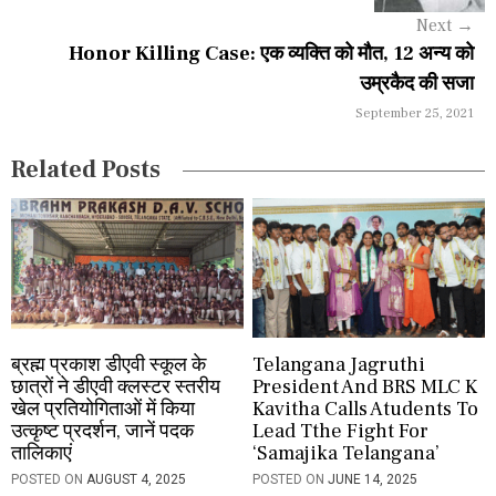
g
Next
→
a
Honor Killing Case: एक व्यक्ति को मौत, 12 अन्य को
उम्रकैद की सजा
t
September 25, 2021
i
Related Posts
o
n
ब्रह्म प्रकाश डीएवी स्कूल के
Telangana Jagruthi
छात्रों ने डीएवी क्लस्टर स्तरीय
President And BRS MLC K
खेल प्रतियोगिताओं में किया
Kavitha Calls Atudents To
उत्कृष्ट प्रदर्शन, जानें पदक
Lead Tthe Fight For
तालिकाएं
‘Samajika Telangana’
POSTED ON
AUGUST 4, 2025
POSTED ON
JUNE 14, 2025