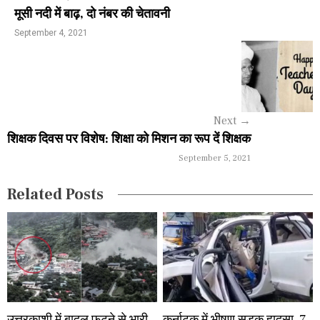
n
मूसी नदी में बाढ़, दो नंबर की चेतावनी
a
September 4, 2021
v
i
g
Next
→
a
शिक्षक दिवस पर विशेष: शिक्षा को मिशन का रूप दें शिक्षक
September 5, 2021
t
i
Related Posts
o
n
उत्तरकाशी में बादल फटने से भारी
कर्नाटक में भीषण सड़क हादसा, 7