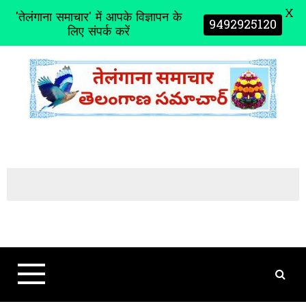
X
'तेलंगाना समाचार' में आपके विज्ञापन के
9492925120
लिए संपर्क करें
S
k
i
p
t
o
c
o
n
t
e
n
t