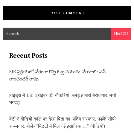
S
e
a
r
Recent Posts
c
h
SIR ప్రక్రియలో వేగంగా కొత్త ఓట్ల నమోదు చేయాలి: ఎన్.
f
రాంచందర్ రావు
o
r
हाइड्रा में 150 ड्राइवर की नौकरियां, उमड़े हजारों बेरोजगार, मची
:
भगदड़
बेटी ने वीडियो कॉल पर देखा पिता का अंतिम संस्कार, भड़के सीपी
सज्जनार, बोले- “मिट्टी में मिल गई इंसानियत…” (वीडियो)