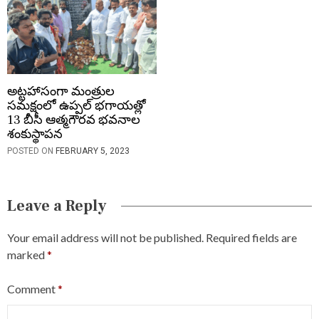
అట్టహాసంగా మంత్రుల
సమక్షంలో ఉప్పల్ భగాయత్లో
13 బీసీ ఆత్మగౌరవ భవనాల
శంకుస్థాపన
POSTED ON
FEBRUARY 5, 2023
Leave a Reply
Your email address will not be published.
Required fields are
marked
*
Comment
*