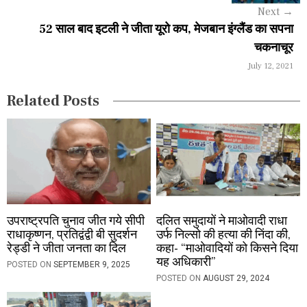
g
Next
→
a
52 साल बाद इटली ने जीता यूरो कप, मेजबान इंग्लैंड का सपना
चकनाचूर
t
July 12, 2021
i
Related Posts
o
n
उपराष्ट्रपति चुनाव जीत गये सीपी
दलित समुदायों ने माओवादी राधा
राधाकृष्णन, प्रतिद्वंद्वी बी सुदर्शन
उर्फ ​​निल्सो की हत्या की निंदा की,
रेड्डी ने जीता जनता का दिल
कहा- “माओवादियों को किसने दिया
यह अधिकारी”
POSTED ON
SEPTEMBER 9, 2025
POSTED ON
AUGUST 29, 2024