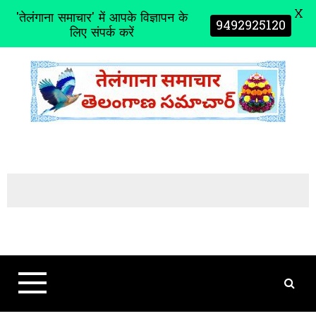
X
'तेलंगाना समाचार' में आपके विज्ञापन के
9492925120
लिए संपर्क करें
S
k
i
p
t
o
c
o
n
t
e
n
t