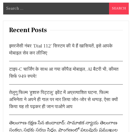
S
e
a
r
Recent Posts
c
h
इमरजेंसी नंबर ‘Dial 112’ सिस्टम की ये हैं खासियतें, इसे आपके
f
मोबाइल सेव कर लीजिए
o
r
टाइप-C चार्जिंग के साथ आ गया कीपैड मोबाइल, AI बैटरी भी, कीमत
:
सिर्फ 949 रुपये!
तेलुगु फिल्म ‘हुशारु पिट्टलु’ इवेंट में अप्रत्याशित घटना, फिल्म
अभिनेता ने अपने ही गाल पर मार लिया जोर-जोर से थप्पड़, ऐसा क्यों
किया यह तो पढ़कर ही जान पाओगे आप
తెలంగాణ రక్షణ సేన జిందాబాద్: సామాజిక న్యాయ తెలంగాణ
సంకల్ప సభకు సర్వం సిద్ధం, ప్రాంగణంలో పలువురు ప్రముఖుల