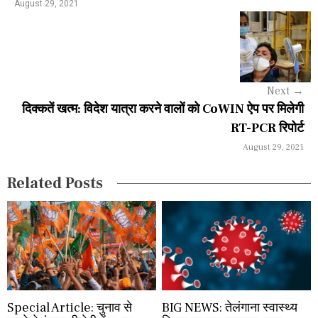
a
August 29, 2021
v
i
g
Next
→
a
दिक्कतें खत्म: विदेश यात्रा करने वालों को CoWIN ऐप पर मिलेगी
RT-PCR रिपोर्ट
t
August 29, 2021
i
Related Posts
o
n
Special Article: चुनाव से
BIG NEWS: तेलंगाना स्वास्थ्य