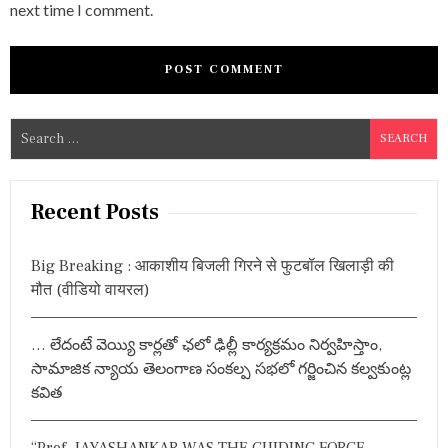
next time I comment.
S
e
a
r
Recent Posts
c
h
Big Breaking : आकाशीय बिजली गिरने से फुटबॉल खिलाड़ी की
f
मौत (वीडियो वायरल)
o
r
… లేదంటే వెయ్యి కార్లతో ఛలో ఢిల్లీ కార్యక్రమం నిర్వహిస్తాం,
:
సామాజిక న్యాయ తెలంగాణ సంకల్ప సభలో గర్జించిన కల్వకుంట్ల
కవిత