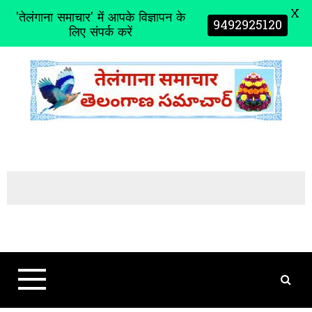
X
'तेलंगाना समाचार' में आपके विज्ञापन के
9492925120
लिए संपर्क करें
S
k
i
p
t
o
c
o
n
t
e
n
t